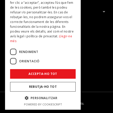
fer clic a “acceptar”, accepteu l’ús que fem
de les cookies, però també les podeu
El Grup
refusar i/o personalitzar-les. En cas de
rebutjar-les, no podrem assegurar-vos el
Contacte
correcte funcionament de les diferents
Subscripcions
funcionalitats de la nostra pàgina. En
podeu veure els detalls, així com el nostre
Publicitat
avís legal i política de privacitat.
Llegir-ne
més
RENDIMENT
ORIENTACIÓ
ACCEPTA-HO TOT
REBUTJA-HO TOT
PERSONALITZAR
© 2026 - Dona Secret - Tots els drets reservats.
POWERED BY COOKIESCRIPT