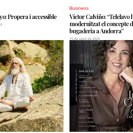
Business
yo: Propera i accessible
Víctor Calviño: “Telelavo 
modernitzat el concepte 
26
bugaderia a Andorra”
15 de juliol de 2026