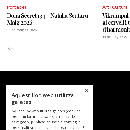
Portades
Art i Cultura
Dona Secret 134 – Natalia Scutaru –
Vikrampal: 
Maig 2026
al cervell i 
d’harmonitz
12 de maig de 2026
18 de juny de 202
×
Aquest lloc web utilitza
galetes
Aquest lloc web utilitza galetes (cookies)
per a millorar la seva experiència de
navegació, publicar anuncis o contingut
NOSALTRES
personalitzat i analitzar el nostre trànsit. En