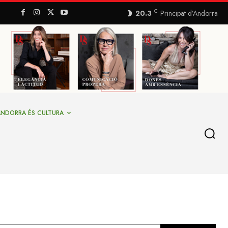
C
20.3
Principat d’Andorra
ANDORRA ÉS CULTURA