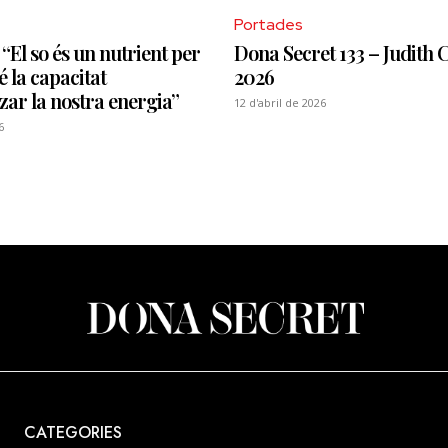
Portades
“El so és un nutrient per
Dona Secret 133 – Judith C
té la capacitat
2026
ar la nostra energia”
12 d'abril de 2026
6
CATEGORIES