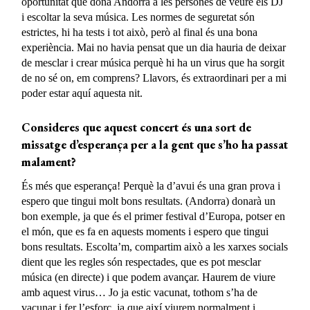
oportunitat que dona Andorra a les persones de veure els DJ
i escoltar la seva música. Les normes de seguretat són
estrictes, hi ha tests i tot això, però al final és una bona
experiència. Mai no havia pensat que un dia hauria de deixar
de mesclar i crear música perquè hi ha un virus que ha sorgit
de no sé on, em comprens? Llavors, és extraordinari per a mi
poder estar aquí aquesta nit.
Consideres que aquest concert és una sort de
missatge d’esperança per a la gent que s’ho ha passat
malament?
És més que esperança! Perquè la d’avui és una gran prova i
espero que tingui molt bons resultats. (Andorra) donarà un
bon exemple, ja que és el primer festival d’Europa, potser en
el món, que es fa en aquests moments i espero que tingui
bons resultats. Escolta’m, compartim això a les xarxes socials
dient que les regles són respectades, que es pot mesclar
música (en directe) i que podem avançar. Haurem de viure
amb aquest virus… Jo ja estic vacunat, tothom s’ha de
vacunar i fer l’esforç, ja que així viurem normalment i