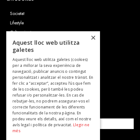
Societat
Lifestyle
Cultura i art
×
Entrevistes
Aquest lloc web utilitza
galetes
Gastronomia
Aquest lloc web utilitza galetes (cookies)
TV
per a millorar la seva experiència de
Plans per fer
navegació, publicar anuncis o contingut
personalitzat i analitzar el nostre trànsit. En
Revistes
fer clic a “acceptar”, accepteu l’ús que fem
de les cookies, però també les podeu
refusar i/o personalitzar-les. En cas de
SUBSCRIU-TE A LA NOSTRA NEWSLETTER!
rebutjar-les, no podrem assegurar-vos el
correcte funcionament de les diferents
funcionalitats de la nostra pàgina. En
Correu electrònic*
podeu veure els detalls, així com el nostre
avís legal i política de privacitat.
Llegir-ne
més