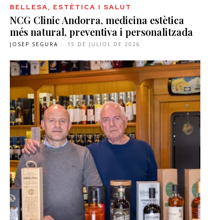
BELLESA, ESTÈTICA I SALUT
NCG Clinic Andorra, medicina estètica
més natural, preventiva i personalitzada
JOSEP SEGURA
-
15 DE JULIOL DE 2026