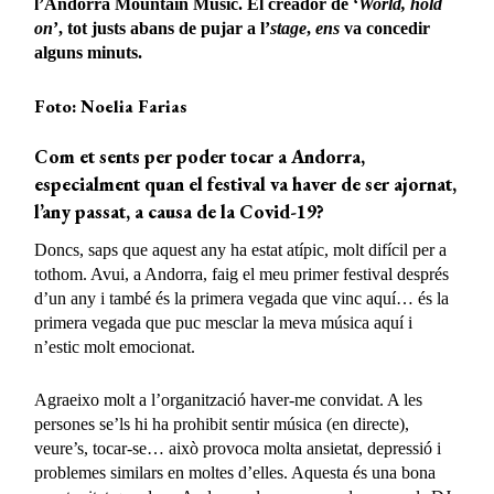
l’Andorra Mountain Music. El creador de ‘
World, hold
on
’, tot justs abans de pujar a l’
stage
,
ens
va concedir
alguns minuts.
Foto: Noelia Farias
Com et sents per poder tocar a Andorra,
especialment quan el festival va haver de ser ajornat,
l’any passat, a causa de la Covid-19?
Doncs, saps que aquest any ha estat atípic, molt difícil per a
tothom. Avui, a Andorra, faig el meu primer festival després
d’un any i també és la primera vegada que vinc aquí… és la
primera vegada que puc mesclar la meva música aquí i
n’estic molt emocionat.
Agraeixo molt a l’organització haver-me convidat. A les
persones se’ls hi ha prohibit sentir música (en directe),
veure’s, tocar-se… això provoca molta ansietat, depressió i
problemes similars en moltes d’elles. Aquesta és una bona