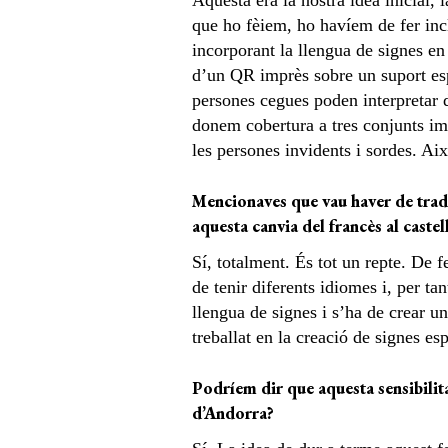
Aquesta era la nostra idea inicial,
que ho fèiem, ho havíem de fer inc
incorporant la llengua de signes en
d’un QR imprès sobre un suport esp
persones cegues poden interpretar
donem cobertura a tres conjunts imp
les persones invidents i sordes. Ai
Mencionaves que vau haver de tradui
aquesta canvia del francès al castel
Sí, totalment. És tot un repte. De f
de tenir diferents idiomes i, per ta
llengua de signes i s’ha de crear u
treballat en la creació de signes e
Podríem dir que aquesta sensibilita
d’Andorra?