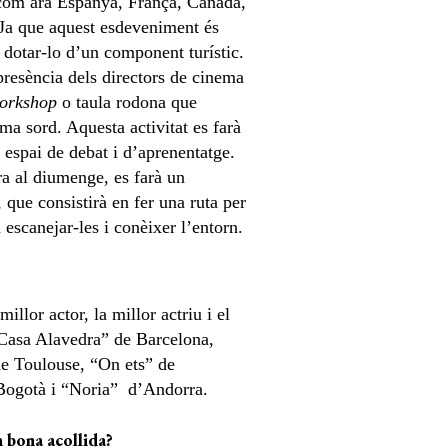
s com ara Espanya, França, Canadà,
 Ja que aquest esdeveniment és
m dotar-lo d’un component turístic.
resència dels directors de cinema
orkshop
o taula rodona que
ma sord. Aquesta activitat es farà
 espai de debat i d’aprenentatge.
ra al diumenge, es farà un
 que consistirà en fer una ruta per
scanejar-les i conèixer l’entorn.
llor actor, la millor actriu i el
“Casa Alavedra” de Barcelona,
e Toulouse, “On ets” de
Bogotà i “Noria” d’Andorra.
n bona acollida?