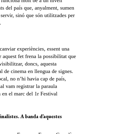
e funciona molt bé a un nivell
nts del país que, anyalment, sumen
ervir, sinó que són utilitzades per
.
canviar experiències, essent una
r aquest fet frena la possibilitat que
isibilitzar, doncs, aquesta
al de cinema en llengua de signes.
cal, no n’hi havia cap de país,
al vam registrar la paraula
en el marc del 1r Festival
nalistes. A banda d’aquestes