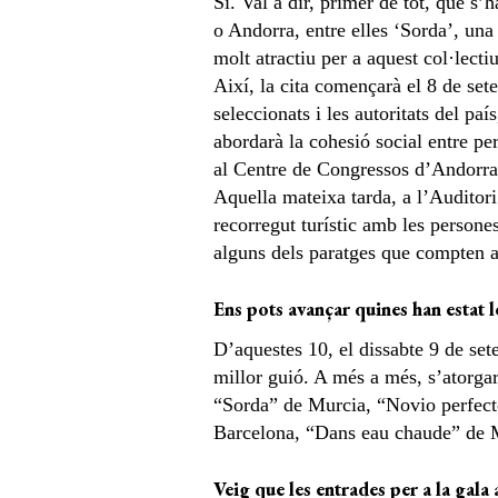
Sí. Val a dir, primer de tot, que s
o Andorra, entre elles ‘Sorda’, un
molt atractiu per a aquest col·lecti
Així, la cita començarà el 8 de se
seleccionats i les autoritats del pa
abordarà la cohesió social entre pe
al Centre de Congressos d’Andorra l
Aquella mateixa tarda, a l’Auditori
recorregut turístic amb les persone
alguns dels paratges que compten a
Ens pots avançar quines han estat l
D’aquestes 10, el dissabte 9 de sete
millor guió. A més a més, s’atorga
“Sorda” de Murcia, “Novio perfec
Barcelona, “Dans eau chaude” de 
Veig que les entrades per a la gala