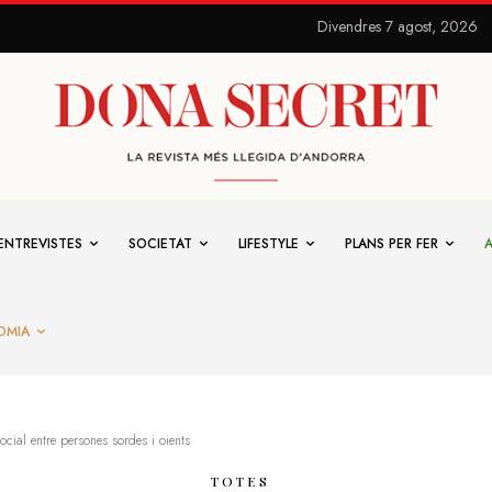
Divendres 7 agost, 2026
ENTREVISTES
SOCIETAT
LIFESTYLE
PLANS PER FER
OMIA
ocial entre persones sordes i oients
TOTES