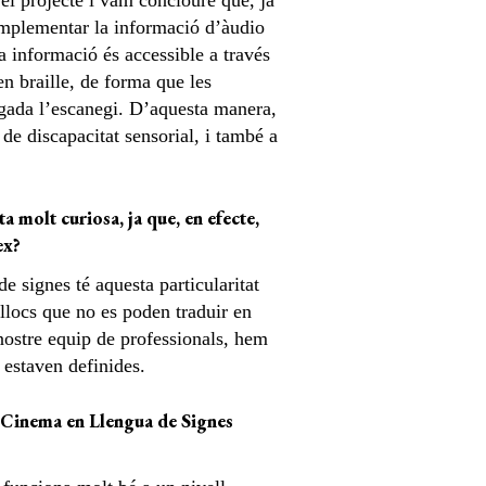
 el projecte i vam concloure que, ja
complementar la informació d’àudio
a informació és accessible a través
n braille, de forma que les
gada l’escanegi. D’aquesta manera,
de discapacitat sensorial, i també a
a molt curiosa, ja que, en efecte,
ex?
e signes té aquesta particularitat
 llocs que no es poden traduir en
 nostre equip de professionals, hem
 estaven definides.
de Cinema en Llengua de Signes