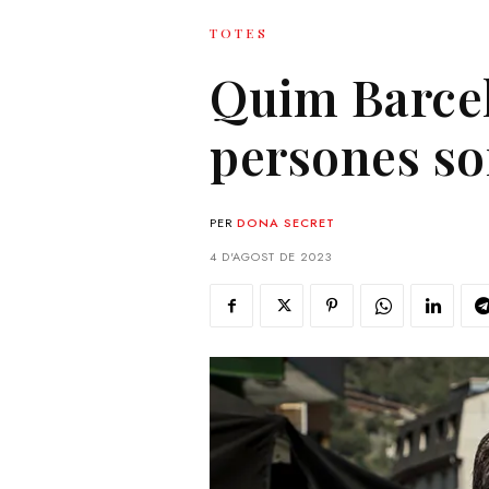
TOTES
Quim Barceló
persones sor
PER
DONA SECRET
4 D'AGOST DE 2023