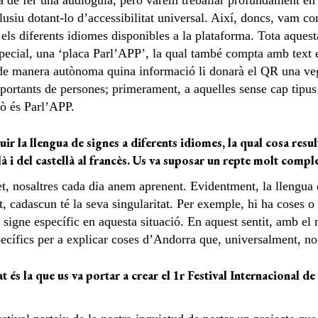
 la de fer una audioguia, però vàrem treballar profundament en
lusiu dotant-lo d’accessibilitat universal. Així, doncs, vam 
 els diferents idiomes disponibles a la plataforma. Tota aquest
ecial, una ‘placa Parl’APP’, la qual també compta amb text e
 de manera autònoma quina informació li donarà el QR una ve
ortants de persones; primerament, a aquelles sense cap tipus 
xò és Parl’APP.
r la llengua de signes a diferents idiomes, la qual cosa result
là i del castellà al francès. Us va suposar un repte molt compl
et, nosaltres cada dia anem aprenent. Evidentment, la llengua d
nt, cadascun té la seva singularitat. Per exemple, hi ha coses o
n signe específic en aquesta situació. En aquest sentit, amb el
specífics per a explicar coses d’Andorra que, universalment, no
t és la que us va portar a crear el 1r Festival Internacional 