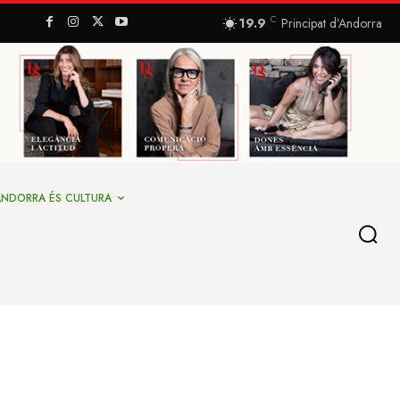
C
19.9
Principat d’Andorra
ANDORRA ÉS CULTURA