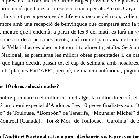
’han presentat a concurs 35 curtmetratges provinents de païso
a producció que ha estat preseleccionada per als Premis Goya.
u, fins i tot per a persones de diferents racons del món, volíe
tembre amb una recepció de benvinguda que comptarà amb la p
ís, mentre que l’endemà, a partir de les 9 del matí, es farà un
w
rsones sordes i persones oients, així com el panorama del cine
a Vella i d’accés obert a tothom i totalment gratuïta. Serà un
 Nacional, es premiaran les millors obres presentades i, de ca
s que hagin decidit passar tot el cap de setmana amb nosaltres,
mb ‘plaques Parl’APP’, perquè, de manera autònoma, puguin e
es 10 obres seleccionades?
mbre premiarem el millor curtmetratge, la millor direcció, el mi
rà un premi especial d’Andorra. Les 10 peces finalistes són: 
to” de Toulouse, “Bombón” de Tenerife, “Mounsier Michel” d
Montreal (Canadà), “Toi & Moi” de Toulouse, “Carolina” de 
 a l’Auditori Nacional estan a punt d’exhaurir-se. Esperàveu ta