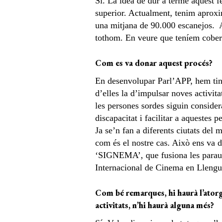
Sí. La idea de dur a terme aquest f
superior. Actualment, tenim aproxi
una mitjana de 90.000 escanejos. Ai
tothom. En veure que teníem coberta
Com es va donar aquest procés?
En desenvolupar Parl’APP, hem ting
d’elles la d’impulsar noves activitat
les persones sordes siguin consider
discapacitat i facilitar a aquestes
Ja se’n fan a diferents ciutats del
com és el nostre cas. Això ens va d
‘SIGNEMA’, que fusiona les paraule
Internacional de Cinema en Llengu
Com bé remarques, hi haurà l’atorg
activitats, n’hi haurà alguna més?