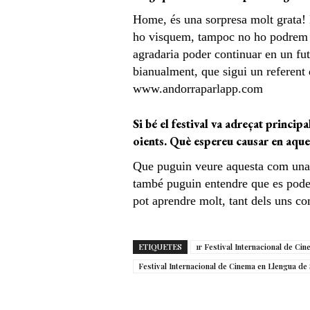
Home, és una sorpresa molt grata!
ho visquem, tampoc no ho podrem va
agradaria poder continuar en un fut
bianualment, que sigui un referent 
www.andorraparlapp.com
Si bé el festival va adreçat princi
oients. Què espereu causar en aque
Que puguin veure aquesta com una 
també puguin entendre que es poden 
pot aprendre molt, tant dels uns com
ETIQUETES
1r Festival Internacional de Ci
Festival Internacional de Cinema en Llengua de