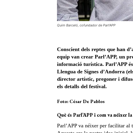
Quim Barceló, cofundador de Parl'APP
Conscient dels reptes que han d’a
equip van crear Parl’APP, un pr
informació turística. Parl’APP é
Llengua de Signes d’Andorra (e
director artístic, pregoner i dif
els detalls del festival.
Foto: César De Pablos
Què és Parl’APP i com va néixer la 
Parl’APP va néixer per facilitar al t