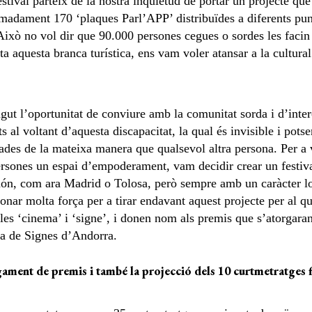
estival parteix de la nostra inquietud de portar un projecte qu
madament 170 ‘plaques Parl’APP’ distribuïdes a diferents pu
xò no vol dir que 90.000 persones cegues o sordes les facin s
 aquesta branca turística, ens vam voler atansar a la cultural
ut l’oportunitat de conviure amb la comunitat sorda i d’inter
s al voltant d’aquesta discapacitat, la qual és invisible i potse
ades de la mateixa manera que qualsevol altra persona. Per a v
 persones un espai d’empoderament, vam decidir crear un festiv
 món, com ara Madrid o Tolosa, però sempre amb un caràcter lo
onar molta força per a tirar endavant aquest projecte per al qu
s ‘cinema’ i ‘signe’, i donen nom als premis que s’atorgaran 
a de Signes d’Andorra.
ament de premis i també la projecció dels 10 curtmetratges fi