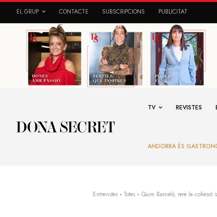
EL GRUP
CONTACTE
SUBSCRIPCIONS
PUBLICITAT
TV
REVISTES
ANDORRA ÉS GASTRON
Entrevistes
Totes
Quim Barceló, rere la cohesió s