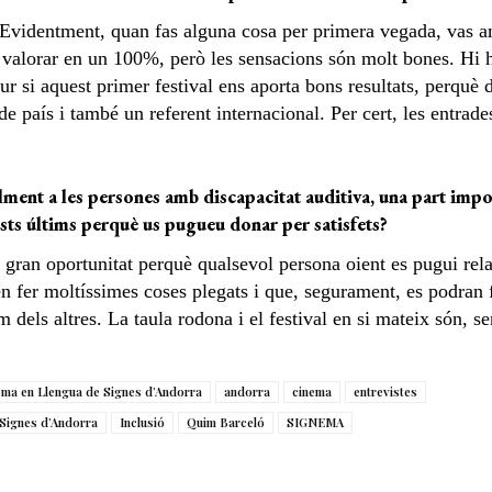
 Evidentment, quan fas alguna cosa per primera vegada, vas 
lorar en un 100%, però les sensacions són molt bones. Hi ha
ur si aquest primer festival ens aporta bons resultats, perquè
de país i també un referent internacional. Per cert, les entrad
palment a les persones amb discapacitat auditiva, una part impo
sts últims perquè us pugueu donar per satisfets?
gran oportunitat perquè qualsevol persona oient es pugui rel
fer moltíssimes coses plegats i que, segurament, es podran fer
 dels altres. La taula rodona i el festival en si mateix són, s
nema en Llengua de Signes d’Andorra
andorra
cinema
entrevistes
 Signes d’Andorra
Inclusió
Quim Barceló
SIGNEMA