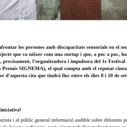
frontar les persones amb discapacitats sensorials en el seu
ojecte que va néixer com una
startup
i que, a poc a poc, ha 
s, precisament, l’organitzadora i impulsora del 1r Festiva
ls Premis SIGNEMA), el qual compta amb el reputat cinea
usor d’aquesta cita que tindrà lloc entre els dies 8 i 10 de
iniciativa?
urista i al públic general informació audible sobre diferents pu