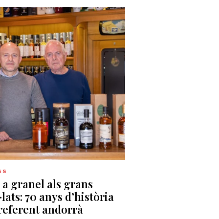
SS
i a granel als grans
·lats: 70 anys d’història
referent andorrà