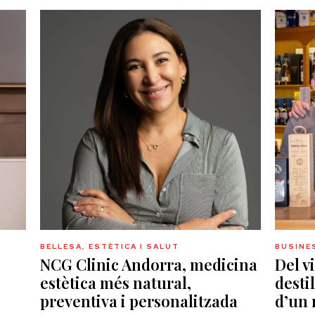
BELLESA, ESTÈTICA I SALUT
BUSINE
NCG Clinic Andorra, medicina
Del v
estètica més natural,
destil
preventiva i personalitzada
d’un 