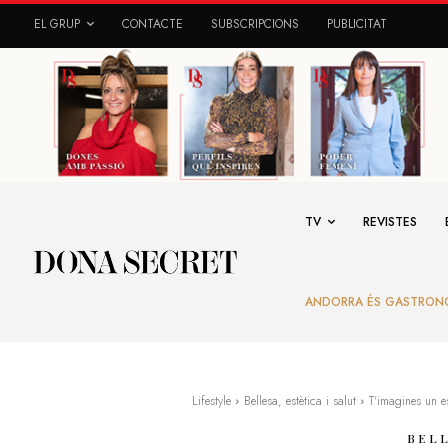
EL GRUP
CONTACTE
SUBSCRIPCIONS
PUBLICITAT
TV
REVISTES
ANDORRA ÉS GASTRON
Lifestyle
Bellesa, estètica i salut
T'imagines un e
BELL