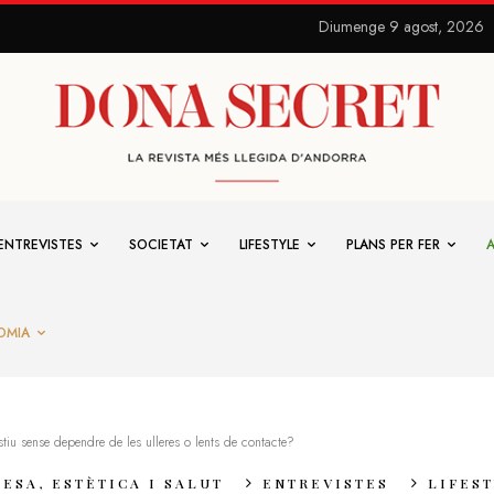
Diumenge 9 agost, 2026
ENTREVISTES
SOCIETAT
LIFESTYLE
PLANS PER FER
OMIA
stiu sense dependre de les ulleres o lents de contacte?
ESA, ESTÈTICA I SALUT
ENTREVISTES
LIFES