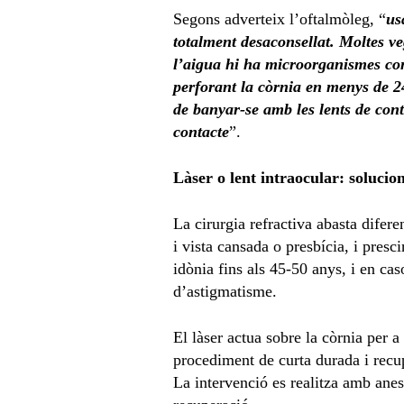
Segons adverteix l’oftalmòleg, “
us
totalment desaconsellat. Moltes v
l’aigua hi ha microorganismes com
perforant la còrnia en menys de 2
de banyar-se amb les lents de cont
contacte
”.
Làser o lent intraocular: solucion
La cirurgia refractiva abasta difer
i vista cansada o presbícia, i presc
idònia fins als 45-50 anys, i en ca
d’astigmatisme.
El làser actua sobre la còrnia per 
procediment de curta durada i recup
La intervenció es realitza amb anest