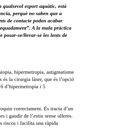
a qualsevol esport aquàtic, està
tància, perquè no saben que a
nts de contacte poden acabar
 adequadament
”. A la mala pràctica
 posar-se/llevar-se les lents de
 miopia, hipermetropia, astigmatisme
 és la cirurgia làser, que és l’opció
 6 d’hipermetropia i 5
nfoquin correctament. Es tracta d’un
s i gaudir de l’estiu sense ulleres.
 riscos i facilita una ràpida