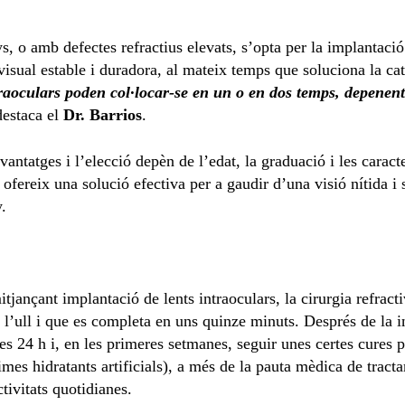
, o amb defectes refractius elevats, s’opta per la implantació
sual estable i duradora, al mateix temps que soluciona la cata
traoculars poden col·locar-se en un o en dos temps, depenent
destaca el
Dr. Barrios
.
vantatges i l’elecció depèn de l’edat, la graduació i les carac
a ofereix una solució efectiva per a gaudir d’una visió nítida i
y.
tjançant implantació de lents intraoculars, la cirurgia refract
 l’ull i que es completa en uns quinze minuts. Després de la 
res 24 h i, en les primeres setmanes, seguir unes certes cures 
grimes hidratants artificials), a més de la pauta mèdica de trac
ivitats quotidianes.