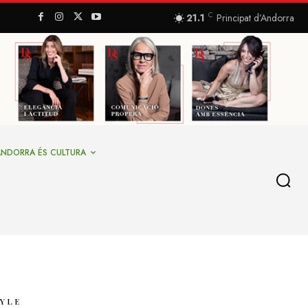
C
21.1
Principat d’Andorra
ANDORRA ÉS CULTURA
TYLE