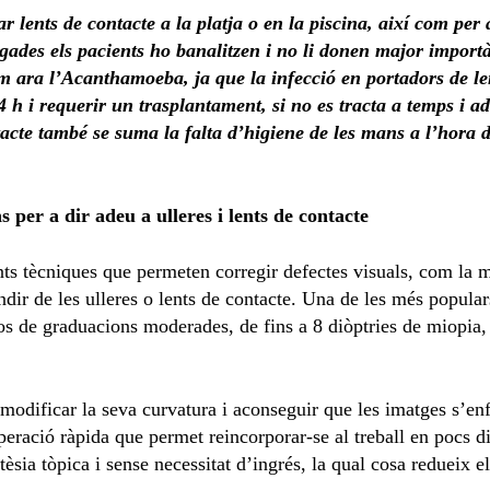
ar lents de contacte a la platja o en la piscina, així com per 
egades els pacients ho banalitzen i no li donen major impor
 ara l’Acanthamoeba, ja que la infecció en portadors de le
4 h i requerir un trasplantament, si no es tracta a temps i
acte també se suma la falta d’higiene de les mans a l’hora de
s per a dir adeu a ulleres i lents de contacte
ents tècniques que permeten corregir defectes visuals, com la
indir de les ulleres o lents de contacte. Una de les més populars
sos de graduacions moderades, de fins a 8 diòptries de miopia,
a modificar la seva curvatura i aconseguir que les imatges s’e
eració ràpida que permet reincorporar-se al treball en pocs die
èsia tòpica i sense necessitat d’ingrés, la qual cosa redueix els