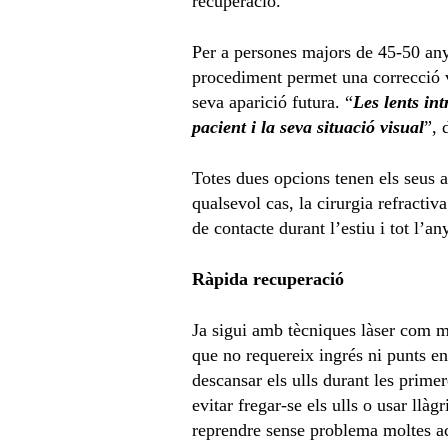
recuperació.
Per a persones majors de 45-50 anys
procediment permet una correcció vi
seva aparició futura. “
Les lents in
pacient i la seva situació visual
”, 
Totes dues opcions tenen els seus a
qualsevol cas, la cirurgia refractiv
de contacte durant l’estiu i tot l’an
Ràpida recuperació
Ja sigui amb tècniques làser com mi
que no requereix ingrés ni punts en
descansar els ulls durant les prime
evitar fregar-se els ulls o usar llà
reprendre sense problema moltes act