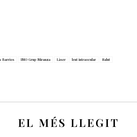
s Barrios
IMO Grup Miranza
Làser
lent intraocular
Salut
EL MÉS LLEGIT