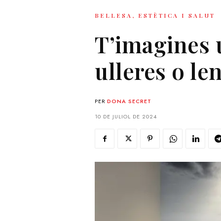
BELLESA, ESTÈTICA I SALUT
T’imagines 
ulleres o le
PER
DONA SECRET
10 DE JULIOL DE 2024