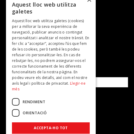
Entrevistes
Aquest lloc web utilitza
galetes
Gastronomia
Aquest lloc web utilitza galetes (cookies)
TV
per a millorar la seva experiència de
Plans per fer
navegació, publicar anuncis o contingut
personalitzat i analitzar el nostre trànsit. En
Revistes
fer clic a “acceptar”, accepteu l’ús que fem
de les cookies, però també les podeu
refusar i/o personalitzar-les. En cas de
SUBSCRIU-TE A LA NOSTRA NEWSLETTER!
rebutjar-les, no podrem assegurar-vos el
correcte funcionament de les diferents
funcionalitats de la nostra pàgina. En
Correu electrònic*
podeu veure els detalls, així com el nostre
avís legal i política de privacitat.
Llegir-ne
més
Accepto la
política de privacitat
RENDIMENT
ORIENTACIÓ
ACCEPTA-HO TOT