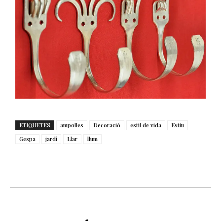
ETIQUETES
ampolles
Decoració
estil de vida
Estiu
Gespa
jardí
Llar
llum