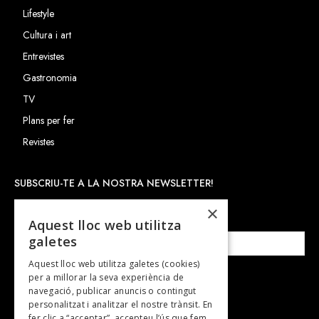
Lifestyle
Cultura i art
Entrevistes
Gastronomia
TV
Plans per fer
Revistes
SUBSCRIU-TE A LA NOSTRA NEWSLETTER!
×
Correu electrònic*
Aquest lloc web utilitza
galetes
Aquest lloc web utilitza galetes (cookies)
per a millorar la seva experiència de
Accepto la
política de privacitat
navegació, publicar anuncis o contingut
personalitzat i analitzar el nostre trànsit. En
fer clic a “acceptar”, accepteu l’ús que fem