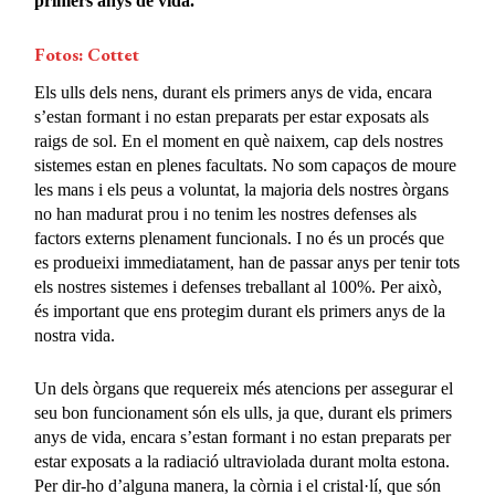
primers anys de vida.
Fotos: Cottet
Els ulls dels nens, durant els primers anys de vida, encara
s’estan formant i no estan preparats per estar exposats als
raigs de sol. En el moment en què naixem, cap dels nostres
sistemes estan en plenes facultats. No som capaços de moure
les mans i els peus a voluntat, la majoria dels nostres òrgans
no han madurat prou i no tenim les nostres defenses als
factors externs plenament funcionals. I no és un procés que
es produeixi immediatament, han de passar anys per tenir tots
els nostres sistemes i defenses treballant al 100%. Per això,
és important que ens protegim durant els primers anys de la
nostra vida.
Un dels òrgans que requereix més atencions per assegurar el
seu bon funcionament són els ulls, ja que, durant els primers
anys de vida, encara s’estan formant i no estan preparats per
estar exposats a la radiació ultraviolada durant molta estona.
Per dir-ho d’alguna manera, la còrnia i el cristal·lí, que són