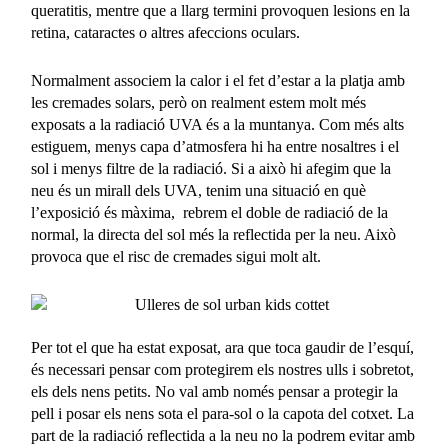
queratitis, mentre que a llarg termini provoquen lesions en la
retina, cataractes o altres afeccions oculars.
Normalment associem la calor i el fet d’estar a la platja amb
les cremades solars, però on realment estem molt més
exposats a la radiació UVA és a la muntanya. Com més alts
estiguem, menys capa d’atmosfera hi ha entre nosaltres i el
sol i menys filtre de la radiació. Si a això hi afegim que la
neu és un mirall dels UVA, tenim una situació en què
l’exposició és màxima, rebrem el doble de radiació de la
normal, la directa del sol més la reflectida per la neu. Això
provoca que el risc de cremades sigui molt alt.
Per tot el que ha estat exposat, ara que toca gaudir de l’esquí,
és necessari pensar com protegirem els nostres ulls i sobretot,
els dels nens petits. No val amb només pensar a protegir la
pell i posar els nens sota el para-sol o la capota del cotxet. La
part de la radiació reflectida a la neu no la podrem evitar amb