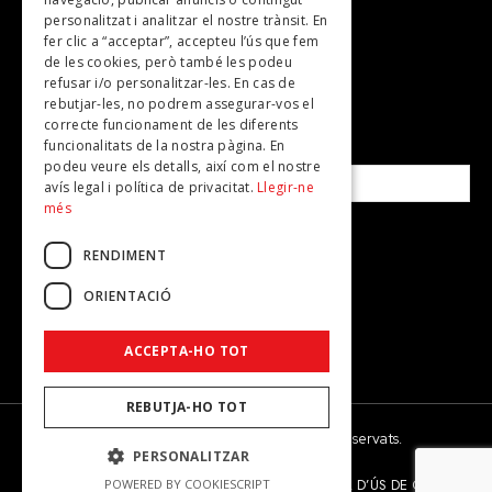
personalitzat i analitzar el nostre trànsit. En
Revistes
fer clic a “acceptar”, accepteu l’ús que fem
de les cookies, però també les podeu
refusar i/o personalitzar-les. En cas de
SUBSCRIU-TE A LA NOSTRA NEWSLETTER!
rebutjar-les, no podrem assegurar-vos el
correcte funcionament de les diferents
funcionalitats de la nostra pàgina. En
Correu electrònic*
podeu veure els detalls, així com el nostre
avís legal i política de privacitat.
Llegir-ne
més
Accepto la
política de privacitat
RENDIMENT
ORIENTACIÓ
ACCEPTA-HO TOT
REBUTJA-HO TOT
© 2026 - Dona Secret - Tots els drets reservats.
PERSONALITZAR
AVÍS LEGAL
POLÍTICA DE PRIVACITAT
POLÍTICA D’ÚS DE COOKIES
POWERED BY COOKIESCRIPT