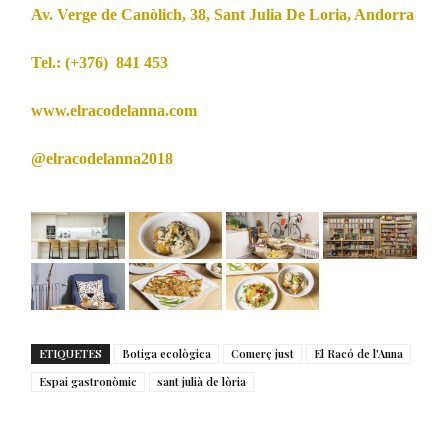
Av. Verge de Canòlich, 38, Sant Julia De Loria, Andorra
Tel.: (+376) 841 453
www.elracodelanna.com
@elracodelanna2018
ETIQUETES
Botiga ecològica
Comerç just
El Racó de l'Anna
Espai gastronòmic
sant julià de lòria