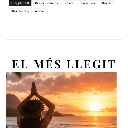
ETIQUETES
Becier Behicles
cotxes
Crossover
Mazda
Mazda CX-5
motor
EL MÉS LLEGIT