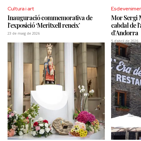
Cultura i art
Esdevenime
Inauguració commemorativa de
Mor Sergi 
l’exposició ‘Meritxell reneix’
cabdal de l’
d’Andorra
23 de maig de 2026
5 d'abril de 2026