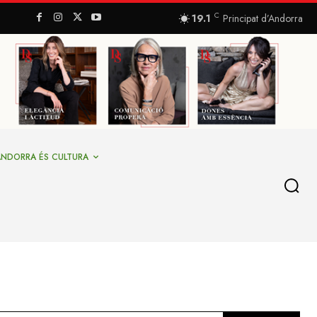
C
19.1
Principat d’Andorra
ANDORRA ÉS CULTURA