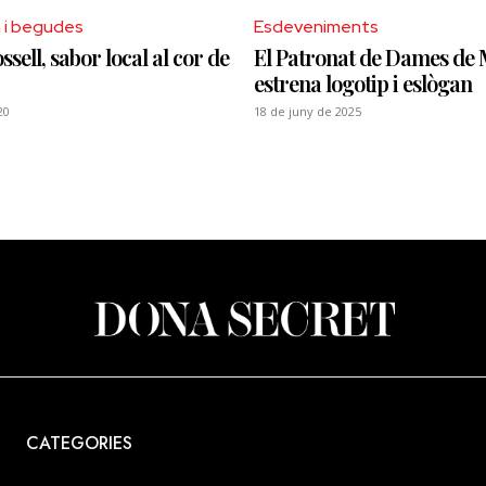
 i begudes
Esdeveniments
ssell, sabor local al cor de
El Patronat de Dames de M
estrena logotip i eslògan
20
18 de juny de 2025
CATEGORIES