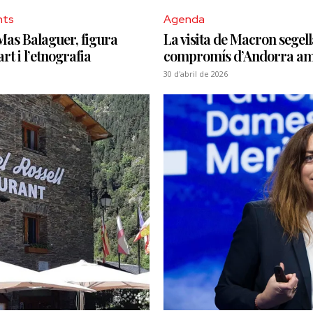
nts
Agenda
Mas Balaguer, figura
La visita de Macron segell
art i l’etnografia
compromís d’Andorra a
30 d'abril de 2026