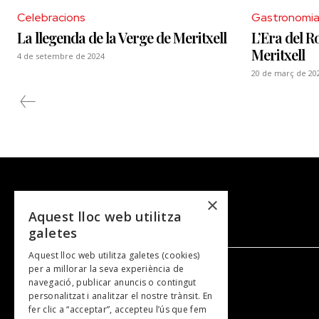
Celebracions
Gastronomia
La llegenda de la Verge de Meritxell
L’Era del Ro
Meritxell
4 de setembre de 2024
20 de març de 20
×
Aquest lloc web utilitza
galetes
Aquest lloc web utilitza galetes (cookies)
per a millorar la seva experiència de
navegació, publicar anuncis o contingut
NOSALTRES
personalitzat i analitzar el nostre trànsit. En
fer clic a “acceptar”, accepteu l’ús que fem