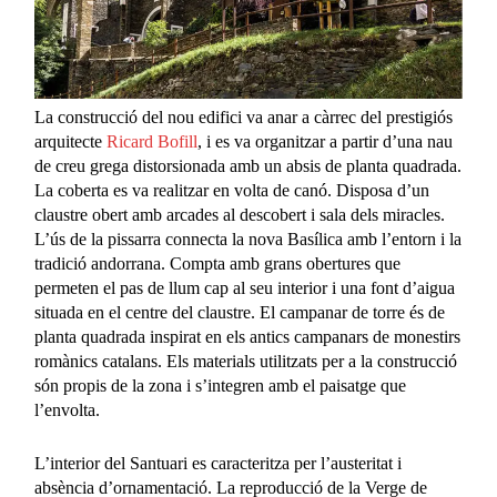
La construcció del nou edifici va anar a càrrec del prestigiós
arquitecte
Ricard Bofill
, i es va organitzar a partir d’una nau
de creu grega distorsionada amb un absis de planta quadrada.
La coberta es va realitzar en volta de canó. Disposa d’un
claustre obert amb arcades al descobert i sala dels miracles.
L’ús de la pissarra connecta la nova Basílica amb l’entorn i la
tradició andorrana. Compta amb grans obertures que
permeten el pas de llum cap al seu interior i una font d’aigua
situada en el centre del claustre. El campanar de torre és de
planta quadrada inspirat en els antics campanars de monestirs
romànics catalans. Els materials utilitzats per a la construcció
són propis de la zona i s’integren amb el paisatge que
l’envolta.
L’interior del Santuari es caracteritza per l’austeritat i
absència d’ornamentació. La reproducció de la Verge de