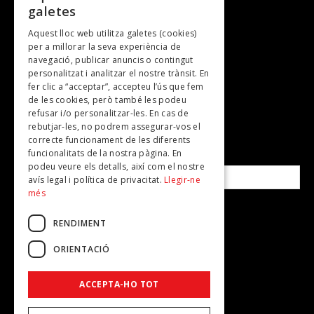
galetes
Gastronomia
Aquest lloc web utilitza galetes (cookies)
TV
per a millorar la seva experiència de
Plans per fer
navegació, publicar anuncis o contingut
personalitzat i analitzar el nostre trànsit. En
Revistes
fer clic a “acceptar”, accepteu l’ús que fem
de les cookies, però també les podeu
refusar i/o personalitzar-les. En cas de
SUBSCRIU-TE A LA NOSTRA NEWSLETTER!
rebutjar-les, no podrem assegurar-vos el
correcte funcionament de les diferents
funcionalitats de la nostra pàgina. En
Correu electrònic*
podeu veure els detalls, així com el nostre
avís legal i política de privacitat.
Llegir-ne
més
Accepto la
política de privacitat
RENDIMENT
ORIENTACIÓ
ACCEPTA-HO TOT