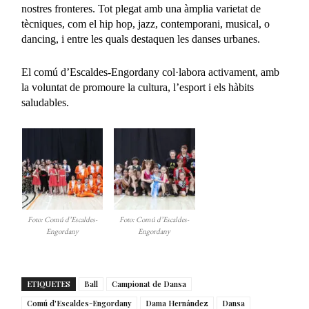
nostres fronteres. Tot plegat amb una àmplia varietat de
tècniques, com el hip hop, jazz, contemporani, musical, o
dancing, i entre les quals destaquen les danses urbanes.
El comú d’Escaldes-Engordany col·labora activament, amb
la voluntat de promoure la cultura, l’esport i els hàbits
saludables.
Foto: Comú d’Escaldes-
Foto: Comú d’Escaldes-
Engordany
Engordany
ETIQUETES
Ball
Campionat de Dansa
Comú d'Escaldes-Engordany
Dama Hernández
Dansa