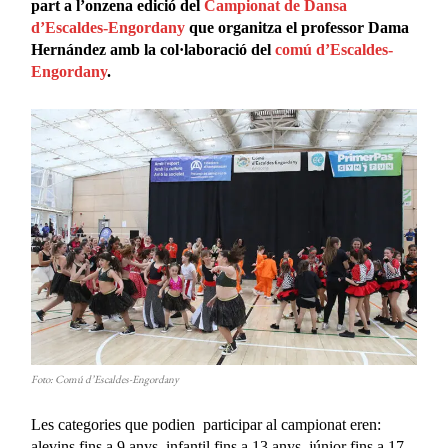
part a l’onzena edició del
Campionat de Dansa
d’Escaldes-Engordany
que organitza el professor Dama
Hernández amb la col·laboració del
comú d’Escaldes-
Engordany
.
Foto: Comú d’Escaldes-Engordany
Les categories que podien participar al campionat eren:
alevins fins a 9 anys, infantil fins a 13 anys, júnior fins a 17