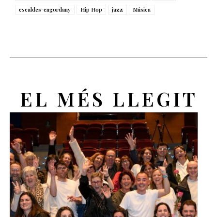
escaldes-engordany
Hip Hop
jazz
Música
EL MÉS LLEGIT