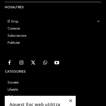
NOSALTRES
El Grup
Contacte
Subscripcions
Publicitat
CATEGORIES
Societat
Lifestyle
Cultura i art
×
Entrevistes
Aquest lloc web utilitza