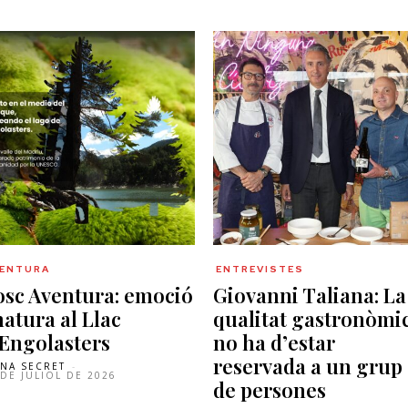
VENTURA
ENTREVISTES
osc Aventura: emoció
Giovanni Taliana: La
natura al Llac
qualitat gastronòmi
’Engolasters
no ha d’estar
reservada a un grup
NA SECRET
-
 DE JULIOL DE 2026
de persones