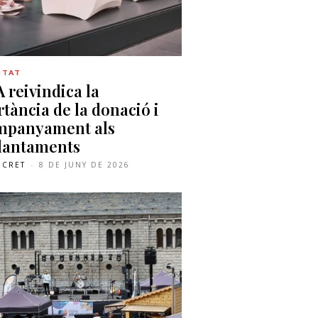
ITAT
 reivindica la
tància de la donació i
ompanyament als
lantaments
ECRET
-
8 DE JUNY DE 2026