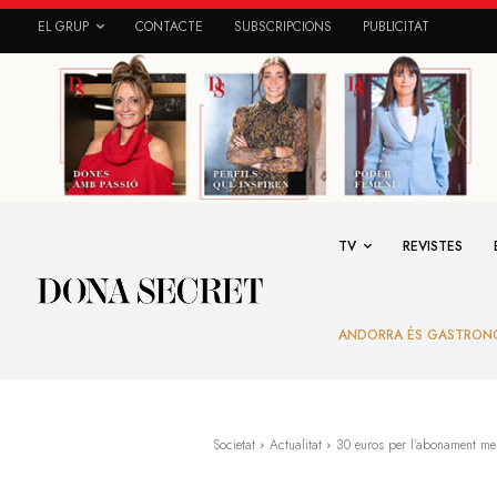
EL GRUP
CONTACTE
SUBSCRIPCIONS
PUBLICITAT
TV
REVISTES
ANDORRA ÉS GASTRON
Societat
Actualitat
30 euros per l’abonament men