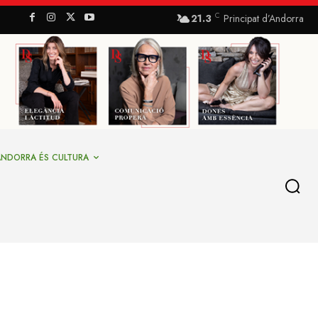
C
21.3
Principat d’Andorra
ANDORRA ÉS CULTURA