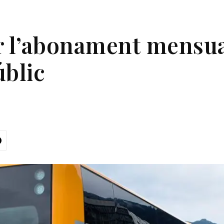
r l’abonament mensua
úblic