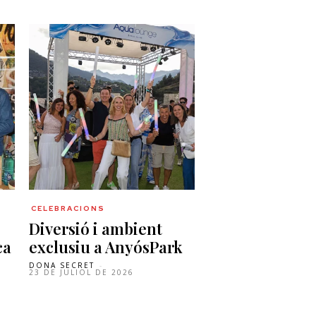
CELEBRACIONS
Diversió i ambient
ca
exclusiu a AnyósPark
DONA SECRET
-
23 DE JULIOL DE 2026