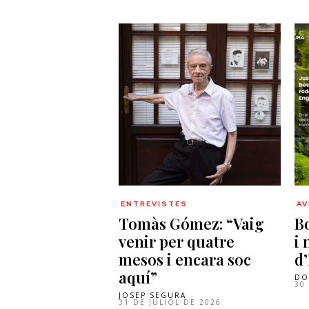
ENTREVISTES
A
Tomàs Gómez: “Vaig
B
venir per quatre
i 
mesos i encara soc
d
aquí”
DO
30
JOSEP SEGURA
-
31 DE JULIOL DE 2026