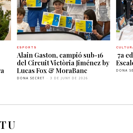
ESPORTS
CULTURA
Alain Gaston, campió sub-16
7a ed
del Circuit Victòria Jiménez by
Esca
ra
Lucas Fox & MoraBanc
DONA S
DONA SECRET
-
3 DE JUNY DE 2026
 TU