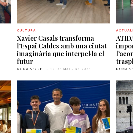
CULTURA
ACTUAL
Xavier Casals transforma
ATIDA
,
l’Espai Caldes amb una ciutat
impor
imaginària que interpel·la el
l’ac
futur
trasp
DONA SECRET
-
12 DE MAIG DE 2026
DONA S