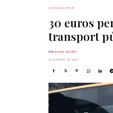
ACTUALITAT
30 euros pe
transport p
PER
DONA SECRET
20 D'AGOST DE 2021