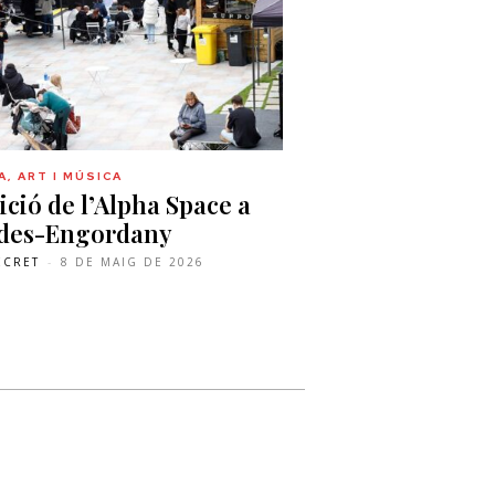
, ART I MÚSICA
ició de l’Alpha Space a
ldes-Engordany
ECRET
-
8 DE MAIG DE 2026