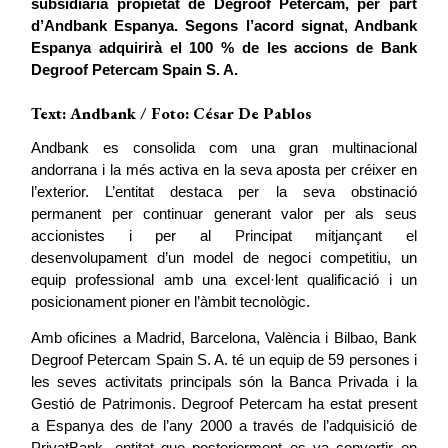
subsidiària propietat de Degroof Petercam, per part
d’Andbank Espanya. Segons l’acord signat, Andbank
Espanya adquirirà el 100 % de les accions de Bank
Degroof Petercam Spain S. A.
Text: Andbank / Foto: César De Pablos
Andbank es consolida com una gran multinacional 
andorrana i la més activa en la seva aposta per créixer en 
l’exterior. L’entitat destaca per la seva obstinació 
permanent per continuar generant valor per als seus 
accionistes i per al Principat mitjançant el 
desenvolupament d’un model de negoci competitiu, un 
equip professional amb una excel·lent qualificació i un 
posicionament pioner en l’àmbit tecnològic.
Amb oficines a Madrid, Barcelona, València i Bilbao, Bank 
Degroof Petercam Spain S. A. té un equip de 59 persones i 
les seves activitats principals són la Banca Privada i la 
Gestió de Patrimonis. Degroof Petercam ha estat present 
a Espanya des de l’any 2000 a través de l’adquisició de 
PrivatBank, entitat que posteriorment es va convertir en 