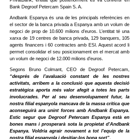
Bank Degroof Petercam Spain S. A.
Andbank Espanya és una de les principals referències en 
el sector de la banca privada a Espanya amb un volum de 
negoci de prop de 10.600 milions d’euros. L’entitat té una 
xarxa de 19 centres de banca privada, 129 banquers, 105 
agents financers i 60 contractes amb ESI. Aquest acord li 
permet consolidar el seu posicionament en el mercat amb 
un volum de negoci de 12.000 milions d’euros.
Segons Bruno Colmant, CEO de Degroof Petercam, 
“després de l’avaluació constant de les nostres 
activitats, arribem a la conclusió que aquesta decisió 
estratègica aporta més valor afegit a totes les parts 
involucrades. Per al seu desenvolupament futur, la 
nostra filial espanyola mancava de la massa crítica que 
aconseguirà ara unint forces amb Andbank Espanya. 
Estic segur que Degroof Petercam Espanya està en 
bones mans i prosperarà sota la propietat d’Andbank 
Espanya. Voldria agrair novament a tot l’equip de la 
nostra filial espanyola i desitjar-los bona sort”
.