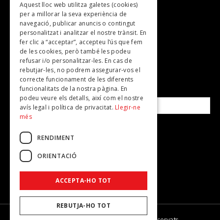
Aquest lloc web utilitza galetes (cookies)
TV
per a millorar la seva experiència de
Plans per fer
navegació, publicar anuncis o contingut
personalitzat i analitzar el nostre trànsit. En
Revistes
fer clic a “acceptar”, accepteu l’ús que fem
de les cookies, però també les podeu
refusar i/o personalitzar-les. En cas de
SUBSCRIU-TE A LA NOSTRA NEWSLETTER!
rebutjar-les, no podrem assegurar-vos el
correcte funcionament de les diferents
funcionalitats de la nostra pàgina. En
Correu electrònic*
podeu veure els detalls, així com el nostre
avís legal i política de privacitat.
Llegir-ne
més
Accepto la
política de privacitat
RENDIMENT
ORIENTACIÓ
ACCEPTA-HO TOT
REBUTJA-HO TOT
© 2026 - Dona Secret - Tots els drets reservats.