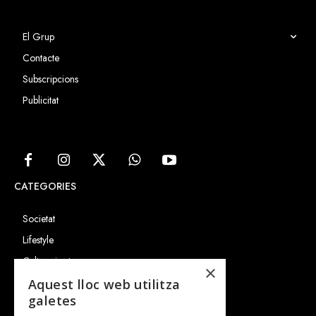
El Grup
Contacte
Subscripcions
Publicitat
CATEGORIES
Societat
Lifestyle
Cultura i art
×
Entrevistes
Aquest lloc web utilitza
galetes
Gastronomia