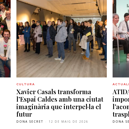
CULTURA
ACTUAL
Xavier Casals transforma
ATIDA
,
l’Espai Caldes amb una ciutat
impor
imaginària que interpel·la el
l’ac
futur
trasp
DONA SECRET
-
12 DE MAIG DE 2026
DONA S