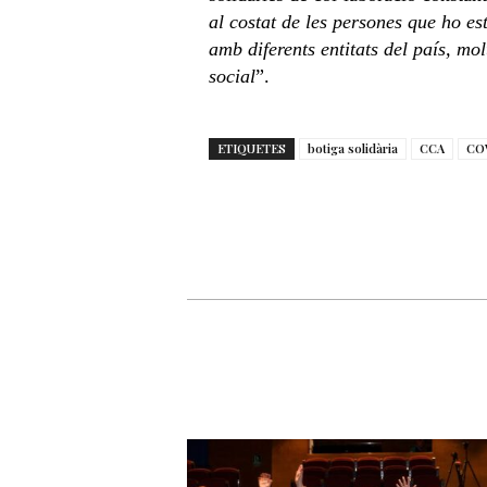
al costat de les persones que ho es
amb diferents entitats del país, m
social
”.
ETIQUETES
botiga solidària
CCA
CO