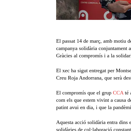
El passat 14 de març, amb motiu de
campanya solidària conjuntament am
Gràcies al compromís i a la solidar
El xec ha sigut entregat per Monts
Creu Roja Andorrana, que serà desti
El compromís que el grup
CCA
té 
com els que estem vivint a causa d
patint avui en dia, i que la pandèmi
Aquesta acció solidària entra dins 
solidàries de col·laboració constan