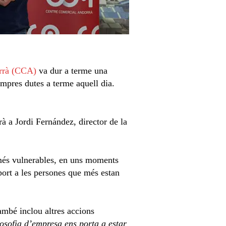
rrà (CCA)
va dur a terme una
mpres dutes a terme aquell dia.
à a Jordi Fernández, director de la
 més vulnerables, en uns moments
ort a les persones que més estan
també inclou altres accions
losofia d’empresa ens porta a estar