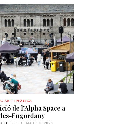
, ART I MÚSICA
ició de l’Alpha Space a
ldes-Engordany
ECRET
-
8 DE MAIG DE 2026