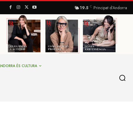
C
19.5
Principat d’Andorra
ANDORRA ÉS CULTURA