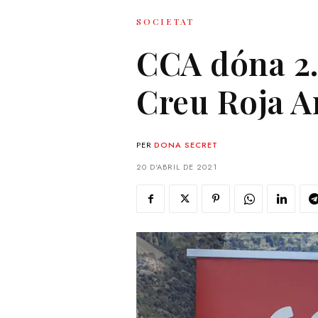
SOCIETAT
CCA dóna 2.2
Creu Roja 
PER
DONA SECRET
20 D'ABRIL DE 2021