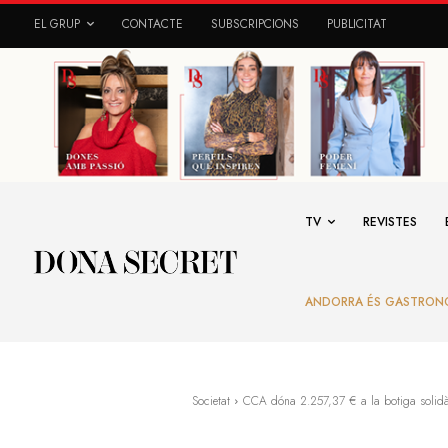
EL GRUP
CONTACTE
SUBSCRIPCIONS
PUBLICITAT
TV
REVISTES
ANDORRA ÉS GASTRON
Societat
CCA dóna 2.257,37 € a la botiga solidàr