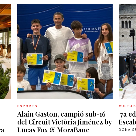
ESPORTS
CULTURA
Alain Gaston, campió sub-16
7a ed
del Circuit Victòria Jiménez by
Esca
ra
Lucas Fox & MoraBanc
DONA S