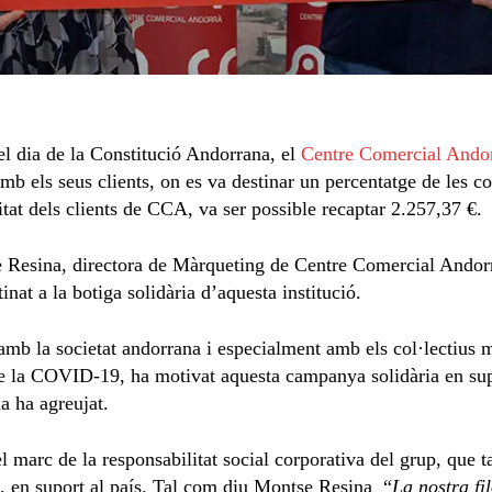
l dia de la Constitució Andorrana, el
Centre Comercial Ando
b els seus clients, on es va destinar un percentatge de les co
itat dels clients de CCA, va ser possible recaptar 2.257,37 €.
e Resina, directora de Màrqueting de Centre Comercial Andorr
nat a la botiga solidària d’aquesta institució.
amb la societat andorrana i especialment amb els col·lectius
e la COVID-19, ha motivat aquesta campanya solidària en sup
a ha agreujat.
el marc de la responsabilitat social corporativa del grup, que 
t, en suport al país. Tal com diu Montse Resina “
La nostra fi