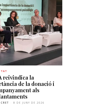
ITAT
 reivindica la
tància de la donació i
ompanyament als
lantaments
ECRET
-
8 DE JUNY DE 2026