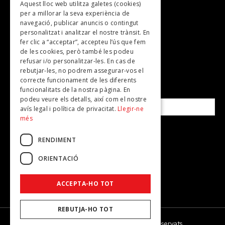
Aquest lloc web utilitza galetes (cookies)
TV
per a millorar la seva experiència de
Plans per fer
navegació, publicar anuncis o contingut
personalitzat i analitzar el nostre trànsit. En
Revistes
fer clic a “acceptar”, accepteu l’ús que fem
de les cookies, però també les podeu
refusar i/o personalitzar-les. En cas de
SUBSCRIU-TE A LA NOSTRA NEWSLETTER!
rebutjar-les, no podrem assegurar-vos el
correcte funcionament de les diferents
funcionalitats de la nostra pàgina. En
Correu electrònic*
podeu veure els detalls, així com el nostre
avís legal i política de privacitat.
Llegir-ne
més
Accepto la
política de privacitat
RENDIMENT
ORIENTACIÓ
ACCEPTA-HO TOT
REBUTJA-HO TOT
© 2026 - Dona Secret - Tots els drets reservats.