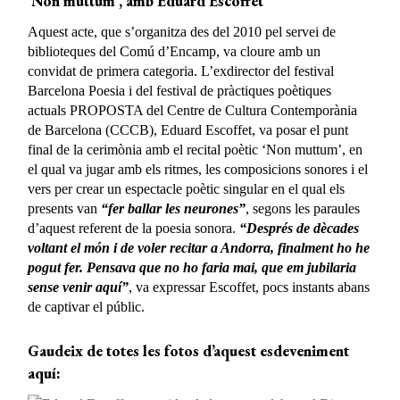
‘Non muttum’, amb Eduard Escoffet
Aquest acte, que s’organitza des del 2010 pel servei de
biblioteques del Comú d’Encamp, va cloure amb un
convidat de primera categoria. L’exdirector del festival
Barcelona Poesia i del festival de pràctiques poètiques
actuals PROPOSTA del Centre de Cultura Contemporània
de Barcelona (CCCB), Eduard Escoffet, va posar el punt
final de la cerimònia amb el recital poètic ‘Non muttum’, en
el qual va jugar amb els ritmes, les composicions sonores i el
vers per crear un espectacle poètic singular en el qual els
presents van
“fer ballar les neurones”
, segons les paraules
d’aquest referent de la poesia sonora.
“Després de dècades
voltant el món i de voler recitar a Andorra, finalment ho he
pogut fer. Pensava que no ho faria mai, que em jubilaria
sense venir aquí”
, va expressar Escoffet, pocs instants abans
de captivar el públic.
Gaudeix de totes les fotos d’aquest esdeveniment
aquí: