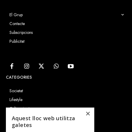
El Grup
Contacte
Subscripcions
Publicitat
CATEGORIES
Societat
Lifestyle
Cultura i art
×
Entrevistes
Aquest lloc web utilitza
galetes
Gastronomia