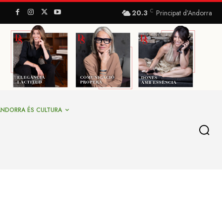
C
20.3
Principat d’Andorra
ANDORRA ÉS CULTURA