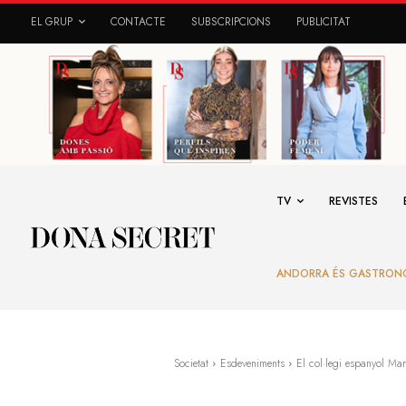
EL GRUP
CONTACTE
SUBSCRIPCIONS
PUBLICITAT
TV
REVISTES
ANDORRA ÉS GASTRON
Societat
Esdeveniments
El col·legi espanyol Ma