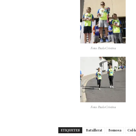
Foto: Paula Cristina
Foto: Paula Cristina
ETIQUETES
Batxillerat
Bomosa
Col·l