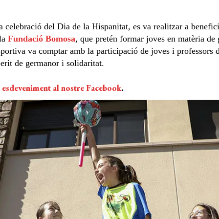
 celebració del Dia de la Hispanitat, es va realitzar a benefic
 la
Fundació Bomosa
, que pretén formar joves en matèria de ge
esportiva va comptar amb la participació de joves i professor
rit de germanor i solidaritat.
t esdeveniment al nostre Facebook
.