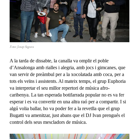
Foto: Josep Segura
A la tarda de dissabte, la canalla va omplir el poble
d’Ansalonga amb rialles i alegria, amb jocs i gimcanes, que
van servir de preàmbul per a la xocolatada amb coca, per a
tots els veïns i assistents. Al mateix temps, el grup Euphoria
va interpretar el seu millor repertori de música afro-
caribenya. La tan esperada botifarrada popular no es va fer
esperar i es va convertir en una altra raó per a compartir. I si
algú volia ballar, ho va poder fer a la revetlla que el grup
Bugatti va amenitzar, just abans que el DJ Ivan prengués el
control dels seus mescladors de música.