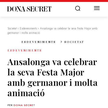
Societat
Esdeveniments
Ansalonga va celebrar la seva Festa Major amb
germanor i molta animació
ESDEVENIMENTS
SOCIETAT
ESDEVENIMENTS
Ansalonga va celebrar
la seva Festa Major
amb germanor i molta
animació
PER
DONA SECRET