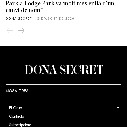
Park a Lodge Park va molt més enllà d’un
canvi de nom”
DONA SECRET
-
3 D'AGOST DE 2026
NOSALTRES
El Grup
Contacte
Subscripcions