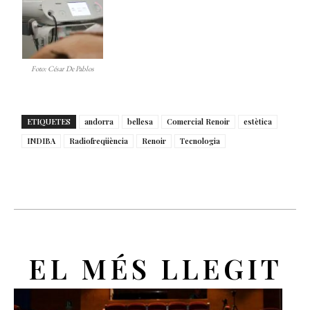
Foto: César De Pablos
ETIQUETES
andorra
bellesa
Comercial Renoir
estètica
INDIBA
Radiofreqüència
Renoir
Tecnologia
EL MÉS LLEGIT