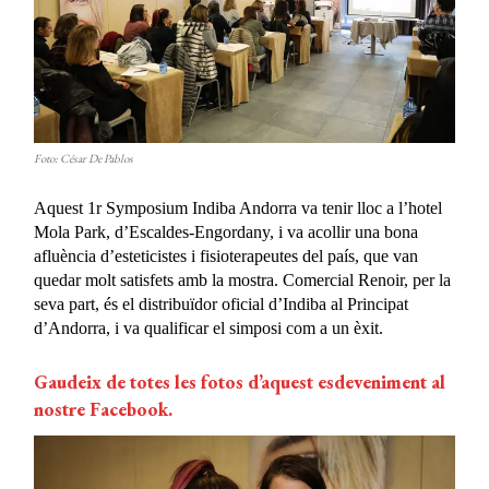
Foto: César De Pablos
Aquest 1r Symposium Indiba Andorra va tenir lloc a l’hotel
Mola Park, d’Escaldes-Engordany, i va acollir una bona
afluència d’esteticistes i fisioterapeutes del país, que van
quedar molt satisfets amb la mostra. Comercial Renoir, per la
seva part, és el distribuïdor oficial d’Indiba al Principat
d’Andorra, i va qualificar el simposi com a un èxit.
Gaudeix de totes les fotos d’aquest esdeveniment al
nostre Facebook.