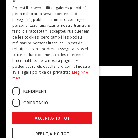
Aquest lloc web utilitza galetes (cookies)
TV
per a millorar la seva experiència de
Plans per fer
navegació, publicar anuncis o contingut
personalitzat i analitzar el nostre trànsit. En
Revistes
fer clic a “acceptar”, accepteu l’ús que fem
de les cookies, però també les podeu
refusar i/o personalitzar-les. En cas de
SUBSCRIU-TE A LA NOSTRA NEWSLETTER!
rebutjar-les, no podrem assegurar-vos el
correcte funcionament de les diferents
funcionalitats de la nostra pàgina. En
Correu electrònic*
podeu veure els detalls, així com el nostre
avís legal i política de privacitat.
Llegir-ne
més
Accepto la
política de privacitat
RENDIMENT
ORIENTACIÓ
ACCEPTA-HO TOT
REBUTJA-HO TOT