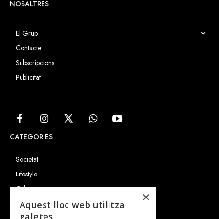
NOSALTRES
El Grup
Contacte
Subscripcions
Publicitat
CATEGORIES
Societat
Lifestyle
Cultura i art
×
Entrevistes
Aquest lloc web utilitza
galetes
Gastronomia