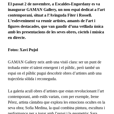
El passat 2 de novembre, a Escaldes-Engordany es va
inaugurar GAMAN Gallery, un nou espai dedicat a l’art
contemporani, situat a l’Avinguda Fiter i Rossell.
L’esdeveniment va reunir artistes, amants de l’art i
figures destacades, que van gaudir d’una vetllada única
amb les presentacions de les seves obres, còctels i música
en directe.
Fotos: Xavi Pujol
GAMAN Gallery neix amb una visió clara: ser un punt de
trobada entre el talent emergent i el públic, però també un
espai on el públic pugui descobrir obres d’artistes amb una
trajectòria sòlida i reconeguda.
La galeria acull obres d’artistes que estan revolucionant l’art
contemporani, amb estils variats, com per exemple, Irene
Pérez, artista càntabra que explora les emocions ocultes en la
seva obra; Sofia Medina, la qual combina pintura, escultura i
performance per a jugar amb l’espai i la geometria; Sara