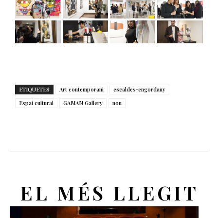
ETIQUETES
Art contemporani
escaldes-engordany
Espai cultural
GAMAN Gallery
nou
EL MÉS LLEGIT