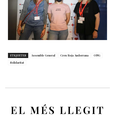
ETIQUETES
Assemble General
Creu Roja Andorrana
ONG
Solidaritat
EL MÉS LLEGIT