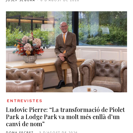
ENTREVISTES
Ludovic Pierre: “La transformació de Piolet
Park a Lodge Park va molt més enllà d’un
canvi de nom”
DONA SECRET
-
3 D'AGOST DE 2026