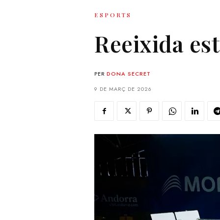
ESPORTS
Reeixida es
PER
DONA SECRET
9 DE MARÇ DE 2026