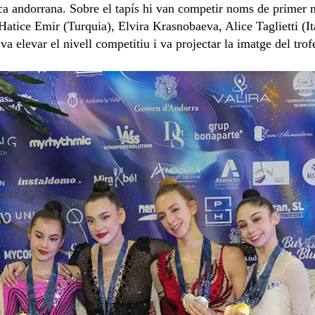
tmica andorrana. Sobre el tapís hi van competir noms de primer
 Hatice Emir (Turquia), Elvira Krasnobaeva, Alice Taglietti (
a elevar el nivell competitiu i va projectar la imatge del trof