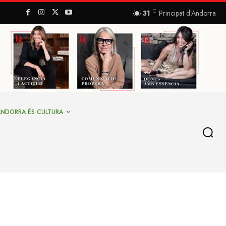
C
31
Principat d’Andorra
ANDORRA ÉS CULTURA