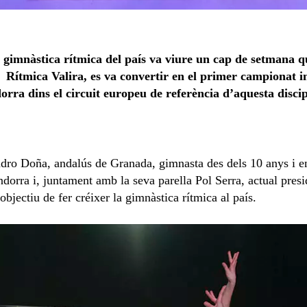
la gimnàstica rítmica del país va viure un cap de setmana 
Rítmica
Valira, es va convertir en el primer campionat 
dorra dins el circuit europeu de referència d’aquesta discip
andro Doña, andalús de Granada, gimnasta des dels 10 anys i e
Andorra i, juntament amb la seva parella Pol Serra, actual pres
bjectiu de fer créixer la gimnàstica rítmica al país.