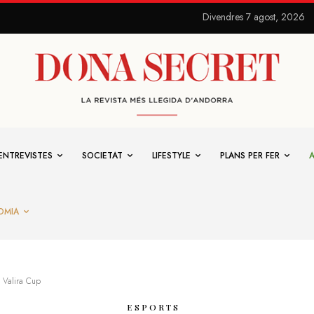
Divendres 7 agost, 2026
ENTREVISTES
SOCIETAT
LIFESTYLE
PLANS PER FER
OMIA
t Valira Cup
ESPORTS