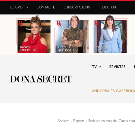
EL GRUP
CONTACTE
SUBSCRIPCIONS
PUBLICITAT
TV
REVISTES
ANDORRA ÉS GASTRON
Societat
Esports
Reeixida estrena del Campiona