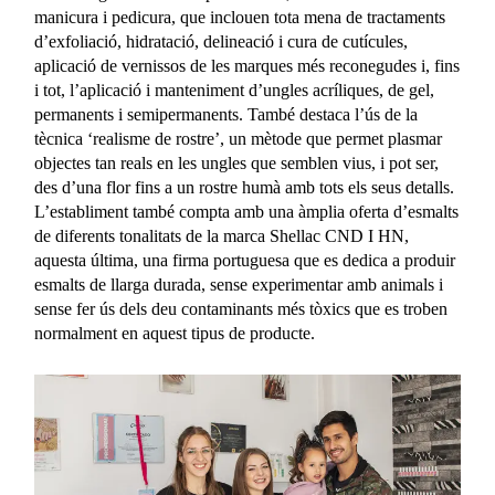
manicura i pedicura, que inclouen tota mena de tractaments
d’exfoliació, hidratació, delineació i cura de cutícules,
aplicació de vernissos de les marques més reconegudes i, fins
i tot, l’aplicació i manteniment d’ungles acríliques, de gel,
permanents i semipermanents. També destaca l’ús de la
tècnica ‘realisme de rostre’, un mètode que permet plasmar
objectes tan reals en les ungles que semblen vius, i pot ser,
des d’una flor fins a un rostre humà amb tots els seus detalls.
L’establiment també compta amb una àmplia oferta d’esmalts
de diferents tonalitats de la marca Shellac CND I HN,
aquesta última, una firma portuguesa que es dedica a produir
esmalts de llarga durada, sense experimentar amb animals i
sense fer ús dels deu contaminants més tòxics que es troben
normalment en aquest tipus de producte.