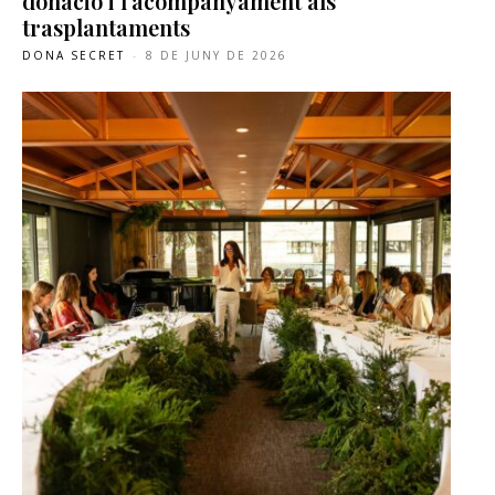
donació i l’acompanyament als
trasplantaments
DONA SECRET
-
8 DE JUNY DE 2026