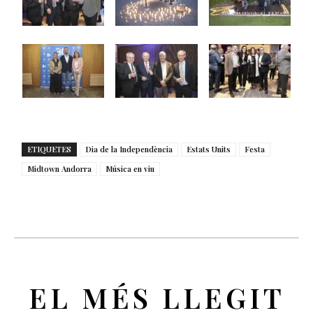
ETIQUETES
Dia de la Independència
Estats Units
Festa
Midtown Andorra
Música en viu
EL MÉS LLEGIT