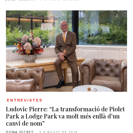
ENTREVISTES
Ludovic Pierre: “La transformació de Piolet
Park a Lodge Park va molt més enllà d’un
canvi de nom”
DONA SECRET
-
3 D'AGOST DE 2026