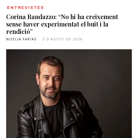
ENTREVISTES
Corina Randazzo: “No hi ha creixement
sense haver experimentat el buit i la
rendició”
NOELIA FARÍAS
-
3 D'AGOST DE 2026