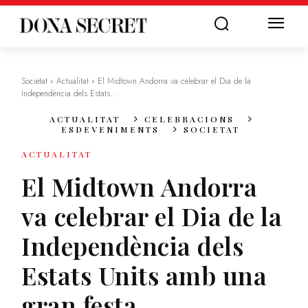
Societat
Actualitat
El Midtown Andorra va celebrar el Dia de la
Independència dels Estats...
ACTUALITAT
CELEBRACIONS
ESDEVENIMENTS
SOCIETAT
ACTUALITAT
El Midtown Andorra
va celebrar el Dia de la
Independència dels
Estats Units amb una
gran festa