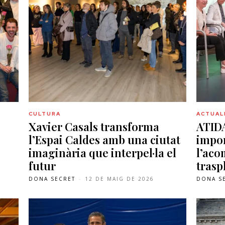
CULTURA
ACTUAL
Xavier Casals transforma
ATIDA
,
l’Espai Caldes amb una ciutat
impor
imaginària que interpel·la el
l’ac
futur
trasp
DONA SECRET
-
12 DE MAIG DE 2026
DONA S