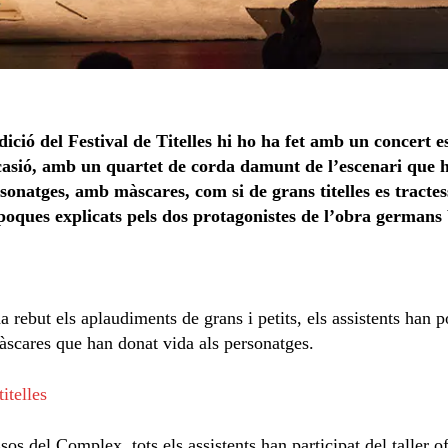
dició del Festival de Titelles hi ho ha fet amb un concert
casió, amb un quartet de corda damunt de l’escenari que
onatges, amb màscares, com si de grans titelles es tractes
 èpoques explicats pels dos protagonistes de l’obra german
ha rebut els aplaudiments de grans i petits, els assistents han 
àscares que han donat vida als personatges.
os del Complex, tots els assistents han participat del taller of