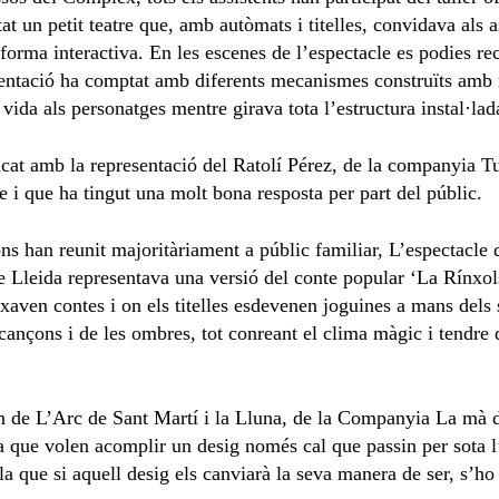
 un petit teatre que, amb autòmats i titelles, convidava als as
 forma interactiva. En les escenes de l’espectacle es podies re
esentació ha comptat amb diferents mecanismes construïts amb m
vida als personatges mentre girava tota l’estructura instal·lad
ncat amb la representació del Ratolí Pérez, de la companyia Tu
e i que ha tingut una molt bona resposta per part del públic.
ns han reunit majoritàriament a públic familiar, L’espectacle
 de Lleida representava una versió del conte popular ‘La Rínxo
xaven contes i on els titelles esdevenen joguines a mans dels
 cançons i de les ombres, tot conreant el clima màgic i tendre q
rn de L’Arc de Sant Martí i la Lluna, de la Companyia La mà de
a que volen acomplir un desig només cal que passin per sota l
la que si aquell desig els canviarà la seva manera de ser, s’ho