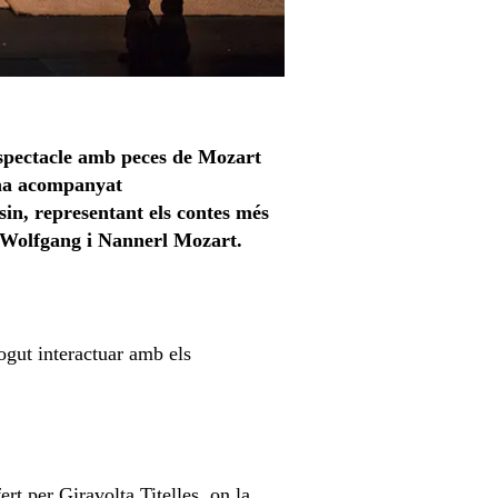
 espectacle amb peces de Mozart
 ha acompanyat
sin, representant els contes més
s Wolfgang i Nannerl Mozart.
pogut interactuar amb els
ert per Giravolta Titelles, on la