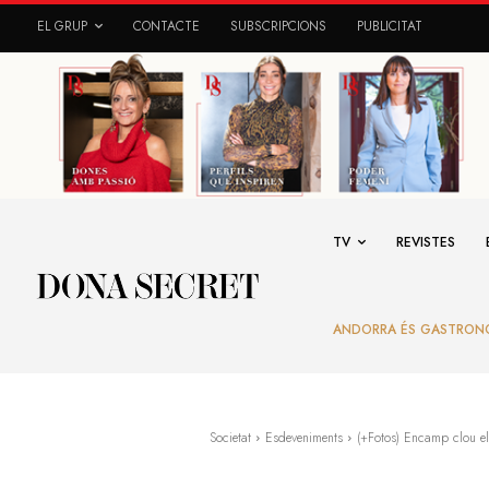
EL GRUP
CONTACTE
SUBSCRIPCIONS
PUBLICITAT
TV
REVISTES
ANDORRA ÉS GASTRON
Societat
Esdeveniments
(+Fotos) Encamp clou el v