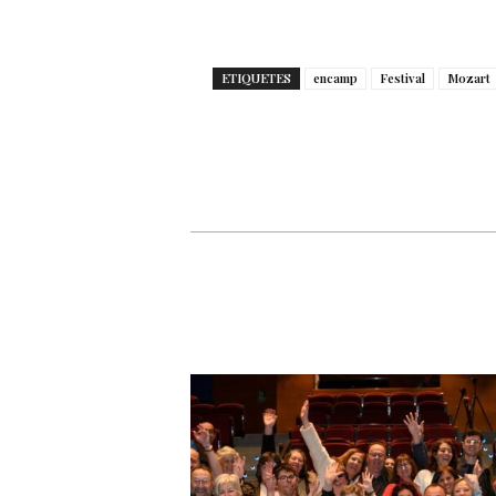
ETIQUETES
encamp
Festival
Mozart