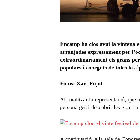
Encamp ha clos avui la vintena e
arranjades expressament per l’o
extraordinàriament els grans pers
populars i coneguts de totes les
Fotos: Xavi Pujol
Al finalitzar la representació, que 
personatges i descobrir les grans m
A continuació, a la sala de Congress