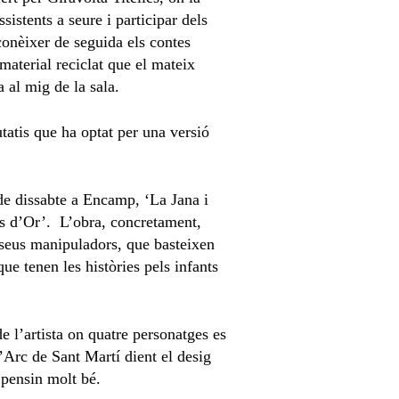
sistents a seure i participar dels
conèixer de seguida els contes
aterial reciclat que el mateix
a al mig de la sala.
tatis que ha optat per una versió
 de dissabte a Encamp, ‘La Jana i
ls d’Or’. L’obra, concretament,
 seus manipuladors, que basteixen
ue tenen les històries pels infants
 l’artista on quatre personatges es
’Arc de Sant Martí dient el desig
 pensin molt bé.