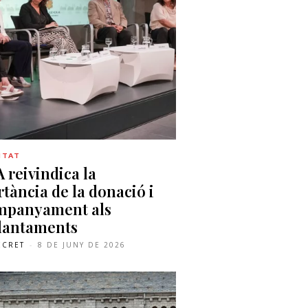
ITAT
 reivindica la
tància de la donació i
ompanyament als
lantaments
ECRET
-
8 DE JUNY DE 2026