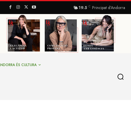
C
19.5
Principat d’Andorra
ANDORRA ÉS CULTURA