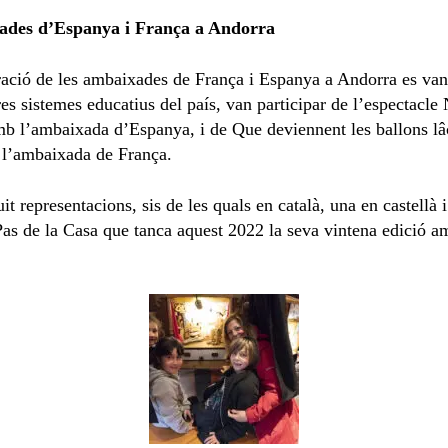
xades d’Espanya i França a Andorra
ració de les ambaixades de França i Espanya a Andorra es van
tres sistemes educatius del país, van participar de l’espectac
amb l’ambaixada d’Espanya, i de Que deviennent les ballons lâ
 l’ambaixada de França.
t representacions, sis de les quals en català, una en castellà 
Pas de la Casa que tanca aquest 2022 la seva vintena edició am