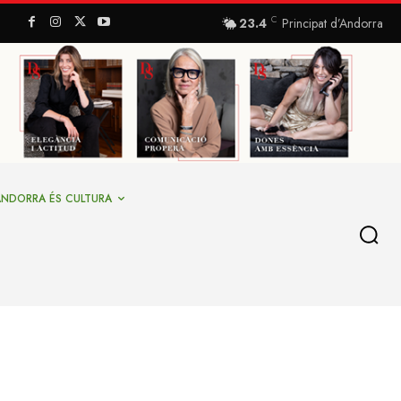
C
23.4
Principat d’Andorra
ANDORRA ÉS CULTURA