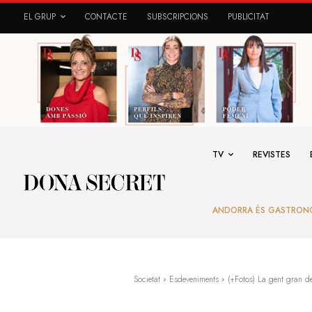
EL GRUP
CONTACTE
SUBSCRIPCIONS
PUBLICITAT
TV
REVISTES
ANDORRA ÉS GASTRON
Societat
Esdeveniments
(+Fotos) La gent gran de