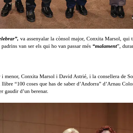
elebrar”,
va assenyalar la cònsol major, Conxita Marsol, qui 
 padrins van ser els qui
ho van
passar més
“malament
”,
duran
 i menor, Conxita Marsol i David Astrié, i la consellera de Soc
 el llibre “100 coses que has de saber d’Andorra” d’Arnau Colo
er gaudir d’un berenar.