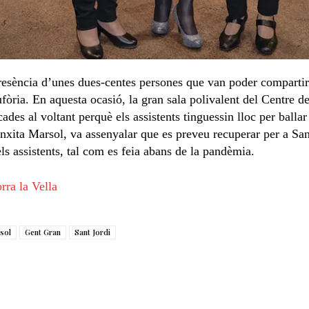
resència d’unes dues-centes persones que van poder compart
ufòria. En aquesta ocasió, la gran sala polivalent del Centre d
cades al voltant perquè els assistents tinguessin lloc per balla
nxita Marsol, va assenyalar que es preveu recuperar per a Sant
ls assistents, tal com es feia abans de la pandèmia.
sol
Gent Gran
Sant Jordi