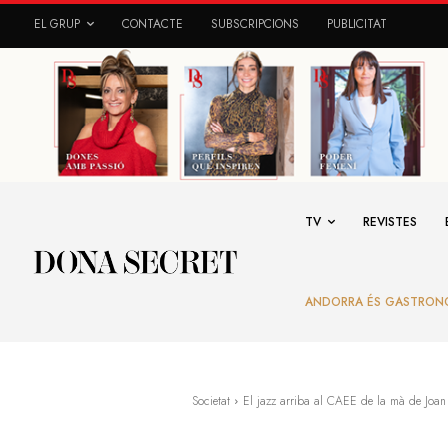
EL GRUP
CONTACTE
SUBSCRIPCIONS
PUBLICITAT
TV
REVISTES
ANDORRA ÉS GASTRON
Societat
El jazz arriba al CAEE de la mà de Joan