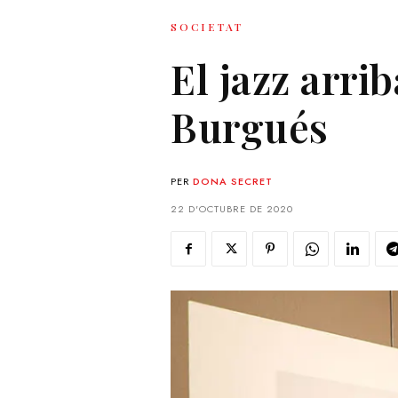
SOCIETAT
El jazz arri
Burgués
PER
DONA SECRET
22 D'OCTUBRE DE 2020