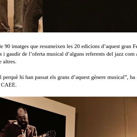
de 90 imatges que resumeixen les 20 edicions d’aquest gran Fe
es i gaudir de l’oferta musical d’alguns referents del jazz com
 altres.
 perquè hi han passat els grans d’aquest gènere musical”, ha 
el CAEE.