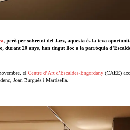
ca
, però per sobretot del Jazz, aquesta és la teva oportunit
ue, durant 20 anys, han tingut lloc a la parròquia d’Escal
 novembre, el
Centre d’Art d’Escaldes-Engordany
(CAEE) acol
denc, Joan Burgués i Martisella.