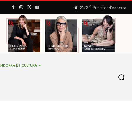
C
21.2
Principat d’Andorra
ANDORRA ÉS CULTURA