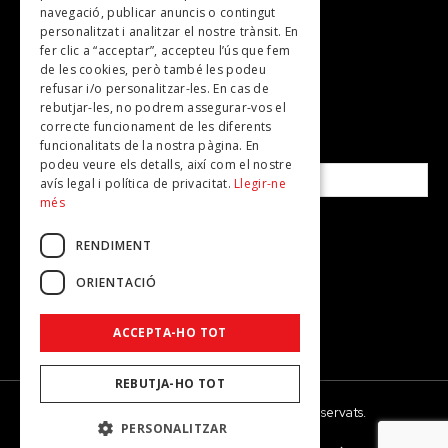
Plans per fer
navegació, publicar anuncis o contingut
personalitzat i analitzar el nostre trànsit. En
Revistes
fer clic a “acceptar”, accepteu l’ús que fem
de les cookies, però també les podeu
refusar i/o personalitzar-les. En cas de
SUBSCRIU-TE A LA NOSTRA NEWSLETTER!
rebutjar-les, no podrem assegurar-vos el
correcte funcionament de les diferents
funcionalitats de la nostra pàgina. En
Correu electrònic*
podeu veure els detalls, així com el nostre
avís legal i política de privacitat.
Llegir-ne
més
Accepto la
política de privacitat
RENDIMENT
ORIENTACIÓ
ACCEPTA-HO TOT
REBUTJA-HO TOT
© 2026 - Dona Secret - Tots els drets reservats.
PERSONALITZAR