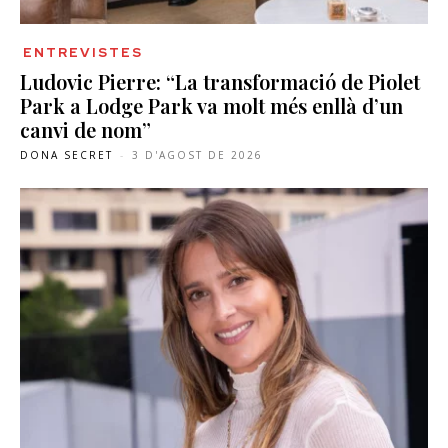
ENTREVISTES
Ludovic Pierre: “La transformació de Piolet
Park a Lodge Park va molt més enllà d’un
canvi de nom”
DONA SECRET
-
3 D'AGOST DE 2026