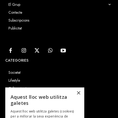
El Grup
Contacte
Subscripcions
Publicitat
CATEGORIES
Societat
Lifestyle
Cultura i art
×
Entrevistes
Aquest lloc web utilitza
galetes
Gastronomia
Aquest lloc web utilitza galetes (cookies)
TV
per a millorar la seva experiència de