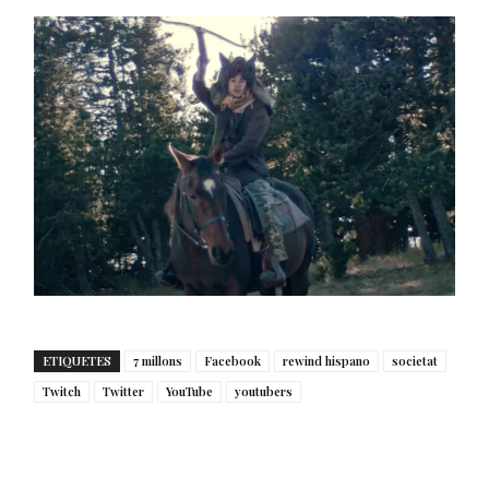
ETIQUETES
7 millons
Facebook
rewind hispano
societat
Twitch
Twitter
YouTube
youtubers