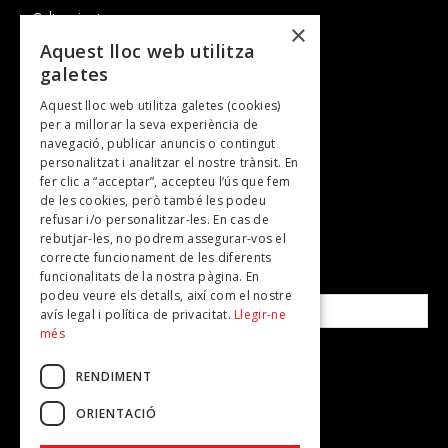
Cultura i art
×
Entrevistes
Aquest lloc web utilitza
galetes
Gastronomia
Aquest lloc web utilitza galetes (cookies)
TV
per a millorar la seva experiència de
Plans per fer
navegació, publicar anuncis o contingut
personalitzat i analitzar el nostre trànsit. En
Revistes
fer clic a “acceptar”, accepteu l’ús que fem
de les cookies, però també les podeu
refusar i/o personalitzar-les. En cas de
SUBSCRIU-TE A LA NOSTRA NEWSLETTER!
rebutjar-les, no podrem assegurar-vos el
correcte funcionament de les diferents
funcionalitats de la nostra pàgina. En
Correu electrònic*
podeu veure els detalls, així com el nostre
avís legal i política de privacitat.
Llegir-ne
més
Accepto la
política de privacitat
RENDIMENT
ORIENTACIÓ