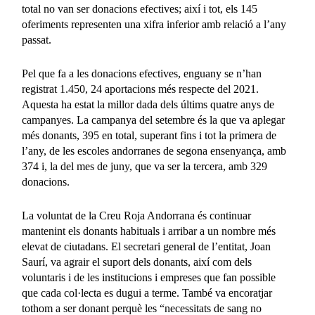
total no van ser donacions efectives; així i tot, els 145
oferiments representen una xifra inferior amb relació a l’any
passat.
Pel que fa a les donacions efectives, enguany se n’han
registrat 1.450, 24 aportacions més respecte del 2021.
Aquesta ha estat la millor dada dels últims quatre anys de
campanyes. La campanya del setembre és la que va aplegar
més donants, 395 en total, superant fins i tot la primera de
l’any, de les escoles andorranes de segona ensenyança, amb
374 i, la del mes de juny, que va ser la tercera, amb 329
donacions.
La voluntat de la Creu Roja Andorrana és continuar
mantenint els donants habituals i arribar a un nombre més
elevat de ciutadans. El secretari general de l’entitat, Joan
Saurí, va agrair el suport dels donants, així com dels
voluntaris i de les institucions i empreses que fan possible
que cada col·lecta es dugui a terme. També va encoratjar
tothom a ser donant perquè les “necessitats de sang no