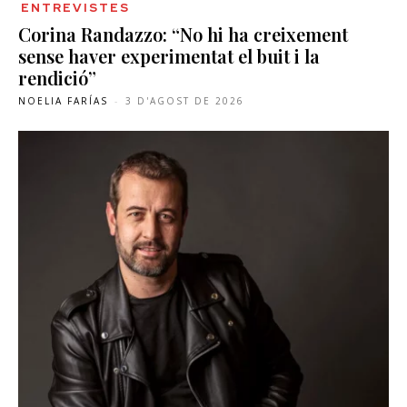
ENTREVISTES
Corina Randazzo: “No hi ha creixement
sense haver experimentat el buit i la
rendició”
NOELIA FARÍAS
-
3 D'AGOST DE 2026