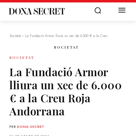
Societat
La Fundació Armor lliura un xec de 6.000 € a la Creu...
SOCIETAT
SOCIETAT
La Fundació Armor
lliura un xec de 6.000
€ a la Creu Roja
Andorrana
PER
DONA SECRET