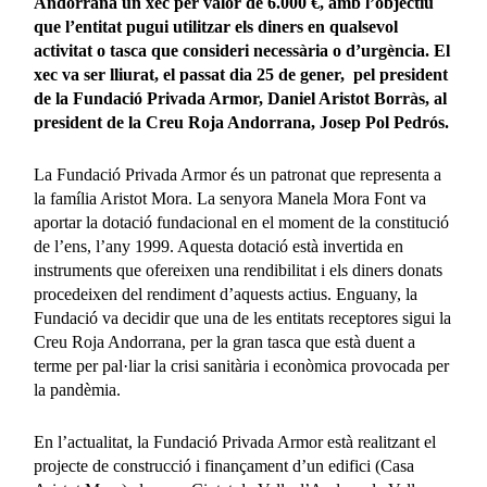
Andorrana un xec per valor de 6.000
€,
amb l’objectiu
que l’entitat pugui utilitzar els diners en qualsevol
activitat o tasca que consideri necessària o d’urgència. El
xec va ser lliurat, el passat dia 25 de gener, pel president
de la Fundació Privada Armor, Daniel Aristot Borràs, al
president de la Creu Roja Andorrana, Josep Pol Pedrós.
La Fundació Privada Armor és un patronat que representa a
la família Aristot Mora. La senyora Manela Mora Font va
aportar la dotació fundacional en el moment de la constitució
de l’ens, l’any 1999. Aquesta dotació està invertida en
instruments que ofereixen una rendibilitat i els diners donats
procedeixen del rendiment d’aquests actius. Enguany, la
Fundació va decidir que una de les entitats receptores sigui la
Creu Roja Andorrana, per la gran tasca que està duent a
terme per pal·liar la crisi sanitària i econòmica provocada per
la pandèmia.
En l’actualitat, la Fundació Privada Armor està realitzant el
projecte de construcció i finançament d’un edifici (Casa