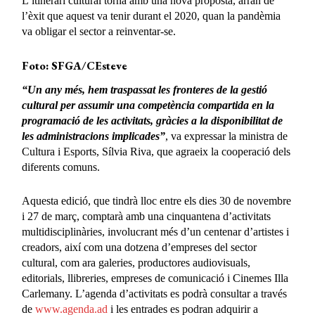
L’itinerari cultural torna amb una nova proposta, arran de
l’èxit que aquest va tenir durant el 2020, quan la pandèmia
va obligar el sector a reinventar-se.
Foto: SFGA/CEsteve
“Un any més, hem traspassat les fronteres de la gestió
cultural per assumir una competència compartida en la
programació de les activitats, gràcies a la disponibilitat de
les administracions implicades”
, va expressar la ministra de
Cultura i Esports, Sílvia Riva, que agraeix la cooperació dels
diferents comuns.
Aquesta edició, que tindrà lloc entre els dies 30 de novembre
i 27 de març, comptarà amb una cinquantena d’activitats
multidisciplinàries, involucrant més d’un centenar d’artistes i
creadors, així com una dotzena d’empreses del sector
cultural, com ara galeries, productores audiovisuals,
editorials, llibreries, empreses de comunicació i Cinemes Illa
Carlemany. L’agenda d’activitats es podrà consultar a través
de
www.agenda.ad
i les entrades es podran adquirir a