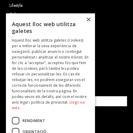
Lifestyle
Cultura i art
×
Entrevistes
Aquest lloc web utilitza
galetes
Gastronomia
Aquest lloc web utilitza galetes (cookies)
TV
per a millorar la seva experiència de
Plans per fer
navegació, publicar anuncis o contingut
personalitzat i analitzar el nostre trànsit. En
Revistes
fer clic a “acceptar”, accepteu l’ús que fem
de les cookies, però també les podeu
refusar i/o personalitzar-les. En cas de
SUBSCRIU-TE A LA NOSTRA NEWSLETTER!
rebutjar-les, no podrem assegurar-vos el
correcte funcionament de les diferents
funcionalitats de la nostra pàgina. En
Correu electrònic*
podeu veure els detalls, així com el nostre
avís legal i política de privacitat.
Llegir-ne
més
Accepto la
política de privacitat
RENDIMENT
ORIENTACIÓ