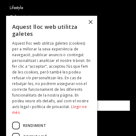
Lifestyle
Cultura i art
×
Entrevistes
Aquest lloc web utilitza
galetes
Gastronomia
Aquest lloc web utilitza galetes (cookies)
TV
per a millorar la seva experiència de
Plans per fer
navegació, publicar anuncis o contingut
personalitzat i analitzar el nostre trànsit. En
Revistes
fer clic a “acceptar”, accepteu l’ús que fem
de les cookies, però també les podeu
refusar i/o personalitzar-les. En cas de
SUBSCRIU-TE A LA NOSTRA NEWSLETTER!
rebutjar-les, no podrem assegurar-vos el
correcte funcionament de les diferents
funcionalitats de la nostra pàgina. En
Correu electrònic*
podeu veure els detalls, així com el nostre
avís legal i política de privacitat.
Llegir-ne
més
Accepto la
política de privacitat
RENDIMENT