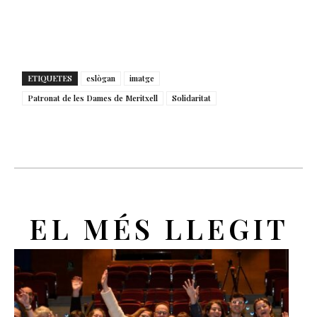
ETIQUETES
eslògan
imatge
Patronat de les Dames de Meritxell
Solidaritat
EL MÉS LLEGIT