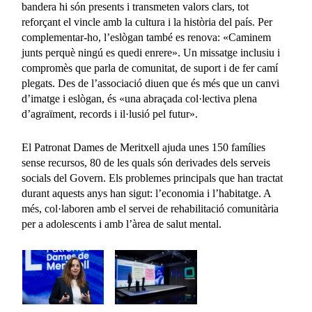
bandera hi són presents i transmeten valors clars, tot
reforçant el vincle amb la cultura i la història del país. Per
complementar-ho, l’eslògan també es renova: «Caminem
junts perquè ningú es quedi enrere». Un missatge inclusiu i
compromès que parla de comunitat, de suport i de fer camí
plegats. Des de l’associació diuen que és més que un canvi
d’imatge i eslògan, és «una abraçada col·lectiva plena
d’agraïment, records i il·lusió pel futur».
El Patronat Dames de Meritxell ajuda unes 150 famílies
sense recursos, 80 de les quals són derivades dels serveis
socials del Govern. Els problemes principals que han tractat
durant aquests anys han sigut: l’economia i l’habitatge. A
més, col·laboren amb el servei de rehabilitació comunitària
per a adolescents i amb l’àrea de salut mental.