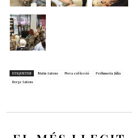
ETIQUETES
Matin Lutens
Nova col·lecció
Perfumeria Júlia
Serge Lutens