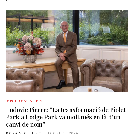
ENTREVISTES
Ludovic Pierre: “La transformació de Piolet
Park a Lodge Park va molt més enllà d’un
canvi de nom”
DONA SECRET
-
3 D'AGOST DE 2026