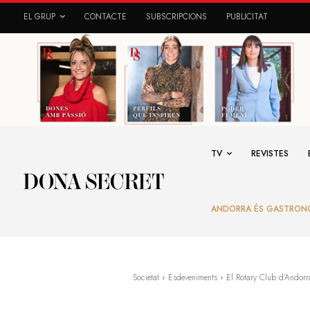
EL GRUP
CONTACTE
SUBSCRIPCIONS
PUBLICITAT
TV
REVISTES
ANDORRA ÉS GASTRON
Societat
Esdeveniments
El Rotary Club d’Andorr