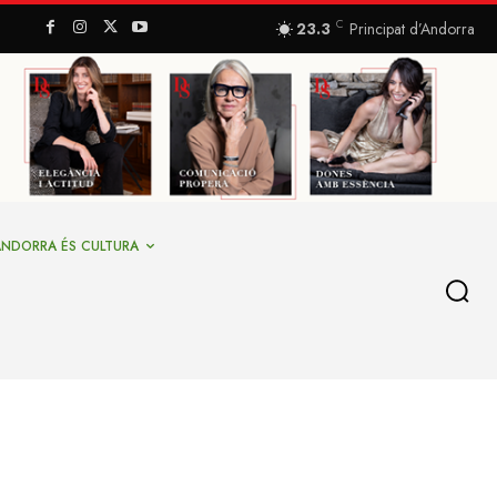
C
23.3
Principat d’Andorra
ANDORRA ÉS CULTURA