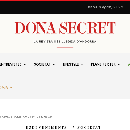
Dissabte 8 agost, 2026
ENTREVISTES
SOCIETAT
LIFESTYLE
PLANS PER FER
OMIA
a celebra sopar de canvi de president
ESDEVENIMENTS
SOCIETAT