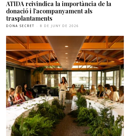
ATIDA reivindica la importància de la
donació i l’acompanyament als
trasplantaments
DONA SECRET
-
8 DE JUNY DE 2026