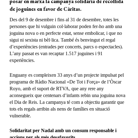
posar en marxa la campanya solidària de recollida
de joguines en favor de Càritas.
Des del 9 de desembre i fins al 31 de desembre, totes les
persones que hi vulguin col·laborar poden fer-ho amb una
joguina nova o
en perfecte estat, sense embolicar, i que no
sigui ni sexista ni bèl·lica. També és benvingut el regal
d’experiències (entrades per concerts, parcs o espectacles).
L’any passat es van recaptar 1.517 joguines i 91
experiències.
Enguany es compleixen 33 anys d’un projecte impulsat pel
programa de Ràdio Nacional «De Tot i Força» de l’Òscar
Royo, amb el suport de RTVA, que any rere any
aconsegueix que centenars d’infants rebin una joguina nova
el Dia de Reis. La campanya té com a objectiu garantir que
tots els regals arribin als nens de famílies en situació
vulnerable.
Solidaritat per Nadal amb un consum responsable i
accions per als més desafavorits