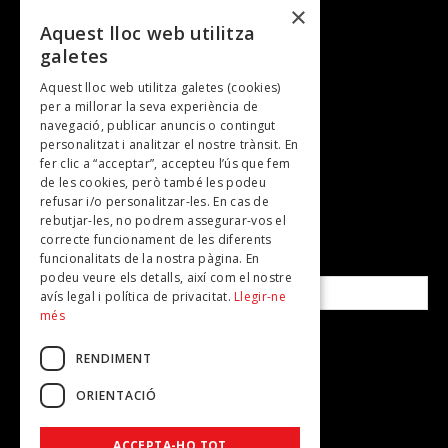
×
Entrevistes
Aquest lloc web utilitza
galetes
Gastronomia
Aquest lloc web utilitza galetes (cookies)
TV
per a millorar la seva experiència de
Plans per fer
navegació, publicar anuncis o contingut
personalitzat i analitzar el nostre trànsit. En
Revistes
fer clic a “acceptar”, accepteu l’ús que fem
de les cookies, però també les podeu
refusar i/o personalitzar-les. En cas de
SUBSCRIU-TE A LA NOSTRA NEWSLETTER!
rebutjar-les, no podrem assegurar-vos el
correcte funcionament de les diferents
funcionalitats de la nostra pàgina. En
Correu electrònic*
podeu veure els detalls, així com el nostre
avís legal i política de privacitat.
Llegir-ne
més
Accepto la
política de privacitat
RENDIMENT
ORIENTACIÓ
ACCEPTA-HO TOT