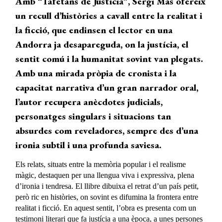
Amb
“Tafetans
de
Justícia”,
Sergi Mas ofereix
un recull d’històries a cavall entre la realitat i
la ficció, que endinsen el lector en una
Andorra ja desapareguda, on la justícia, el
sentit comú i la humanitat sovint van
plegats
.
Amb una mirada pròpia de cronista i la
capacitat narrativa d’un gran narrador oral,
l’autor recupera anècdotes judicials,
personatges singulars i situacions tan
absurdes com reveladores, sempre des d’una
ironia subtil i una profunda saviesa.
Els relats, situats entre la memòria popular i el realisme
màgic, destaquen
per una llengua viva i expressiva, plena
d’ironia i tendresa. El llibre dibuixa el retrat d’un país
petit,
però
ric en històries, on sovint es difumina la frontera entre
realitat i ficció. En aquest sentit, l’obra es presenta com un
testimoni literari que fa justícia a una època, a unes persones