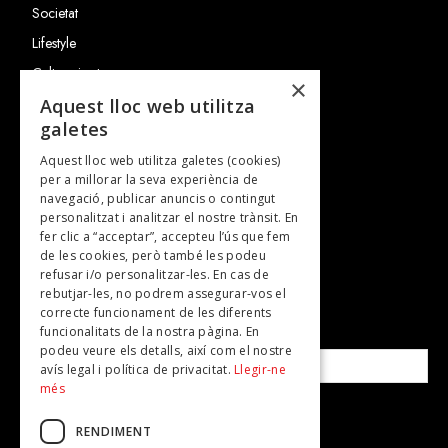
Societat
Lifestyle
Cultura i art
×
Entrevistes
Aquest lloc web utilitza
galetes
Gastronomia
Aquest lloc web utilitza galetes (cookies)
TV
per a millorar la seva experiència de
Plans per fer
navegació, publicar anuncis o contingut
personalitzat i analitzar el nostre trànsit. En
Revistes
fer clic a “acceptar”, accepteu l’ús que fem
de les cookies, però també les podeu
refusar i/o personalitzar-les. En cas de
SUBSCRIU-TE A LA NOSTRA NEWSLETTER!
rebutjar-les, no podrem assegurar-vos el
correcte funcionament de les diferents
funcionalitats de la nostra pàgina. En
Correu electrònic*
podeu veure els detalls, així com el nostre
avís legal i política de privacitat.
Llegir-ne
més
Accepto la
política de privacitat
RENDIMENT