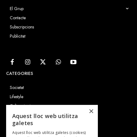
El Grup
Contacte
Subscripcions
Publicitat
CATEGORIES
Societat
Lifestyle
Cultura i art
×
Entrevistes
Aquest lloc web utilitza
galetes
Gastronomia
Aquest lloc web utilitza galetes (cookies)
TV