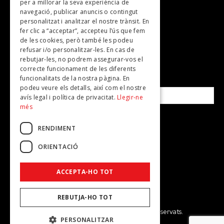
per a millorar la seva experiència de
Plans per fer
navegació, publicar anuncis o contingut
personalitzat i analitzar el nostre trànsit. En
Revistes
fer clic a “acceptar”, accepteu l’ús que fem
de les cookies, però també les podeu
refusar i/o personalitzar-les. En cas de
SUBSCRIU-TE A LA NOSTRA NEWSLETTER!
rebutjar-les, no podrem assegurar-vos el
correcte funcionament de les diferents
funcionalitats de la nostra pàgina. En
Correu electrònic*
podeu veure els detalls, així com el nostre
avís legal i política de privacitat.
Llegir-ne
més
Accepto la
política de privacitat
RENDIMENT
ORIENTACIÓ
ACCEPTA-HO TOT
REBUTJA-HO TOT
© 2026 - Dona Secret - Tots els drets reservats.
PERSONALITZAR