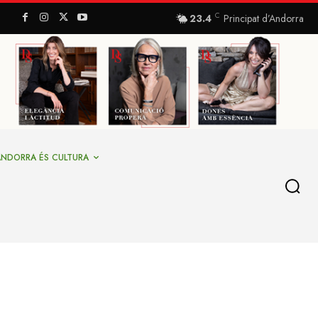
C
23.4
Principat d’Andorra
ANDORRA ÉS CULTURA