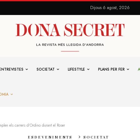
Dijous 6 agost, 2026
ENTREVISTES
SOCIETAT
LIFESTYLE
PLANS PER FER
OMIA
mplen els carrers d’Ordino durant el Roser
ESDEVENIMENTS
SOCIETAT