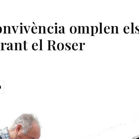
convivència omplen el
rant el Roser