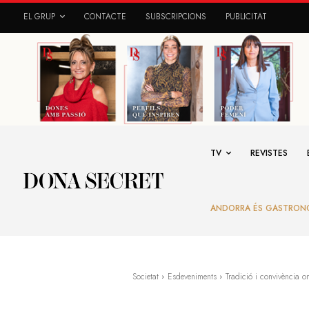
EL GRUP
CONTACTE
SUBSCRIPCIONS
PUBLICITAT
TV
REVISTES
ANDORRA ÉS GASTRON
Societat
Esdeveniments
Tradició i convivència o