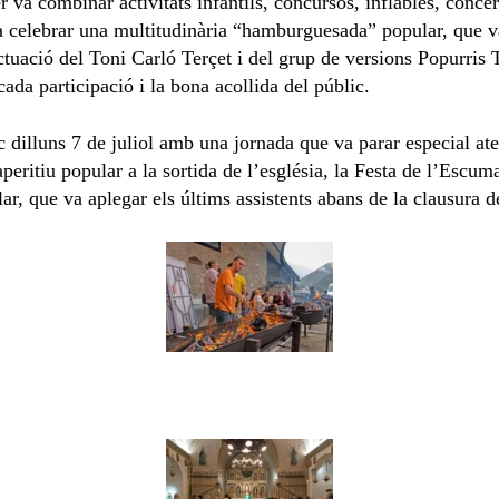
er va combinar activitats infantils, concursos, inflables, conc
va celebrar una multitudinària “hamburguesada” popular, que v
actuació del Toni Carló Terçet i del grup de versions Popurris
da participació i la bona acollida del públic.
 dilluns 7 de juliol amb una jornada que va parar especial aten
peritiu popular a la sortida de l’església, la Festa de l’Escum
pular, que va aplegar els últims assistents abans de la clausura