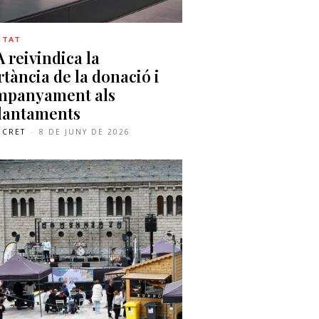
ITAT
 reivindica la
tància de la donació i
ompanyament als
lantaments
ECRET
-
8 DE JUNY DE 2026