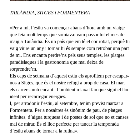
TAILÀNDIA, SITGES i FORMENTERA
«Per a mi, l’estiu va començar abans d’hora amb un viatge
que feia molt temps que somiava: vam passar tot el mes de
maig a Tailàndia. És un país que em té el cor robat, perquè hi
vaig viure un any i tornar-hi és sempre com retrobar una part
de mi. Ens encanta perdre’ns pels seus temples, les platges
paradisíaques i la gastronomia que mai deixa de
sorprendre’m.
Els caps de setmana d’aquest estiu els aprofitem per escapar-
nos a Sitges, que és el nostre refugi a prop de casa. El mar,
els carrers amb encant i l’ambient relaxat fan que sigui el lloc
ideal per recarregar energies.
I, per arrodonir l’estiu, al setembre, tenim previst marxar a
Formentera. Per a nosaltres és sinònim de pau, de platges
infinites, d’aigua turquesa i de postes de sol que no et canses
mai de mirar. És el lloc perfecte per tancar la temporada
d’estiu abans de tornar a la rutina».