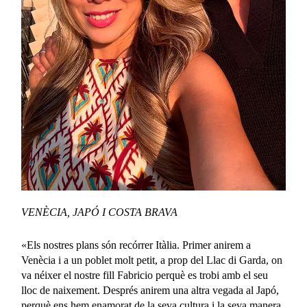
VENÈCIA, JAPÓ I COSTA BRAVA
«Els nostres plans són recórrer Itàlia. Primer anirem a
Venècia i a un poblet molt petit, a prop del Llac di Garda, on
va néixer el nostre fill Fabricio perquè es trobi amb el seu
lloc de naixement. Després anirem una altra vegada al Japó,
perquè ens hem enamorat de la seva cultura i la seva manera