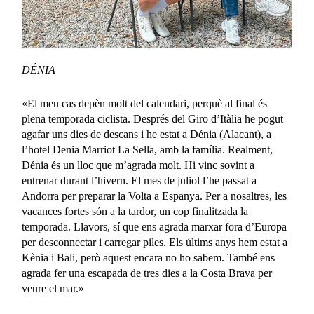
DÉNIA
«El meu cas depèn molt del calendari, perquè al final és
plena temporada ciclista. Després del Giro d’Itàlia he pogut
agafar uns dies de descans i he estat a Dénia (Alacant), a
l’hotel Denia Marriot La Sella, amb la família. Realment,
Dénia és un lloc que m’agrada molt. Hi vinc sovint a
entrenar durant l’hivern. El mes de juliol l’he passat a
Andorra per preparar la Volta a Espanya. Per a nosaltres, les
vacances fortes són a la tardor, un cop finalitzada la
temporada. Llavors, sí que ens agrada marxar fora d’Europa
per desconnectar i carregar piles. Els últims anys hem estat a
Kènia i Bali, però aquest encara no ho sabem. També ens
agrada fer una escapada de tres dies a la Costa Brava per
veure el mar.»