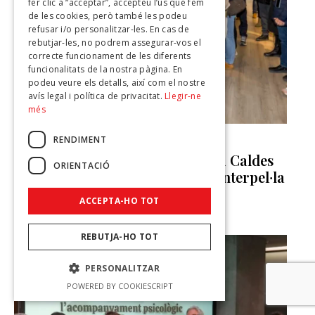
fer clic a “acceptar”, accepteu l’ús que fem
de les cookies, però també les podeu
refusar i/o personalitzar-les. En cas de
rebutjar-les, no podrem assegurar-vos el
correcte funcionament de les diferents
funcionalitats de la nostra pàgina. En
podeu veure els detalls, així com el nostre
avís legal i política de privacitat.
Llegir-ne
més
RENDIMENT
CULTURA
Xavier Casals transforma l’Espai Caldes
ORIENTACIÓ
amb una ciutat imaginària que interpel·la
el futur
ACCEPTA-HO TOT
DONA SECRET
-
12 DE MAIG DE 2026
REBUTJA-HO TOT
PERSONALITZAR
POWERED BY COOKIESCRIPT