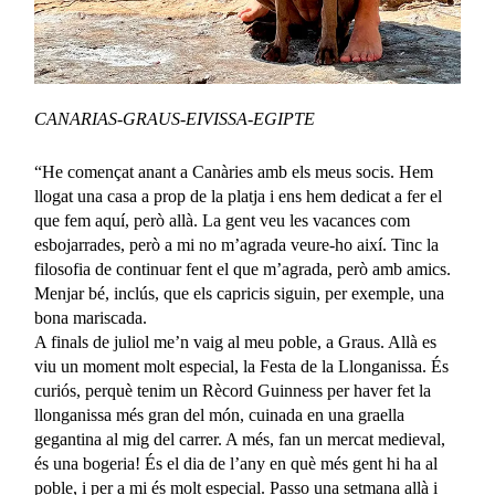
CANARIAS-GRAUS-EIVISSA-EGIPTE
“He començat anant a Canàries amb els meus socis. Hem
llogat una casa a prop de la platja i ens hem dedicat a fer el
que fem aquí, però allà. La gent veu les vacances com
esbojarrades, però a mi no m’agrada veure-ho així. Tinc la
filosofia de continuar fent el que m’agrada, però amb amics.
Menjar bé, inclús, que els capricis siguin, per exemple, una
bona mariscada.
A finals de juliol me’n vaig al meu poble, a Graus. Allà es
viu un moment molt especial, la Festa de la Llonganissa. És
curiós, perquè tenim un Rècord Guinness per haver fet la
llonganissa més gran del món, cuinada en una graella
gegantina al mig del carrer. A més, fan un mercat medieval,
és una bogeria! És el dia de l’any en què més gent hi ha al
poble, i per a mi és molt especial. Passo una setmana allà i