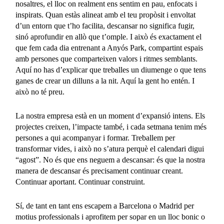
nosaltres, el lloc on realment ens sentim en pau, enfocats i
inspirats. Quan estàs alineat amb el teu propòsit i envoltat
d’un entorn que t’ho facilita, descansar no significa fugir,
sinó aprofundir en allò que t’omple. I això és exactament el
que fem cada dia entrenant a Anyós Park, compartint espais
amb persones que comparteixen valors i ritmes semblants.
Aquí no has d’explicar que treballes un diumenge o que tens
ganes de crear un dilluns a la nit. Aquí la gent ho entén. I
això no té preu.
La nostra empresa està en un moment d’expansió intens. Els
projectes creixen, l’impacte també, i cada setmana tenim més
persones a qui acompanyar i formar. Treballem per
transformar vides, i això no s’atura perquè el calendari digui
“agost”. No és que ens neguem a descansar: és que la nostra
manera de descansar és precisament continuar creant.
Continuar aportant. Continuar construint.
Sí, de tant en tant ens escapem a Barcelona o Madrid per
motius professionals i aprofitem per sopar en un lloc bonic o