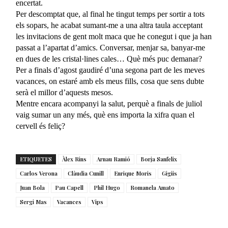
encertat.
Per descomptat que, al final he tingut temps per sortir a tots
els sopars, he acabat sumant-me a una altra taula acceptant
les invitacions de gent molt maca que he conegut i que ja han
passat a l’apartat d’amics. Conversar, menjar sa, banyar-me
en dues de les cristal·lines cales… Què més puc demanar?
Per a finals d’agost gaudiré d’una segona part de les meves
vacances, on estaré amb els meus fills, cosa que sens dubte
serà el millor d’aquests mesos.
Mentre encara acompanyi la salut, perquè a finals de juliol
vaig sumar un any més, què ens importa la xifra quan el
cervell és feliç?
ETIQUETES
Àlex Rins
Arnau Ramió
Borja Sanfelix
Carlos Verona
Clàudia Cunill
Enrique Moris
Gigiis
Juan Bola
Pau Capell
Phil Hugo
Romanela Amato
Sergi Mas
Vacances
Vips