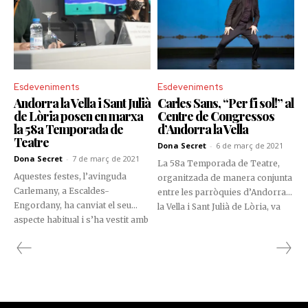
Esdeveniments
Esdeveniments
Andorra la Vella i Sant Julià
Carles Sans, “Per fi sol!” al
de Lòria posen en marxa
Centre de Congressos
la 58a Temporada de
d’Andorra la Vella
Teatre
Dona Secret
-
6 de març de 2021
Dona Secret
-
7 de març de 2021
La 58a Temporada de Teatre,
Aquestes festes, l’avinguda
organitzada de manera conjunta
Carlemany, a Escaldes-
entre les parròquies d’Andorra
Engordany, ha canviat el seu
la Vella i Sant Julià de Lòria, va
aspecte habitual i s’ha vestit amb
començar a la capital, amb la
un veritable sostre de llums, una
presentació de “Per fi sol!”, un
il·luminació singular que li ha
espectacle de comèdia
donat un caire festiu i molt
protagonitzat pel Carles Sans.
nadalenc.