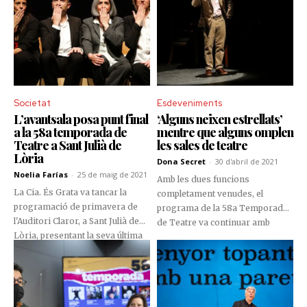
Societat
Esdeveniments
L’avantsala posa punt final
‘Alguns neixen estrellats’
a la 58a temporada de
mentre que alguns omplen
Teatre a Sant Julià de
les sales de teatre
Lòria
Dona Secret
-
30 d'abril de 2021
Noelia Farías
-
25 de maig de 2021
Amb les dues funcions
La Cia. És Grata va tancar la
completament venudes, el
programació de primavera de
programa de la 58a Temporada
l'Auditori Claror, a Sant Julià de
de Teatre va continuar amb
Lòria, presentant la seva última
l’exitosa presentació de l’obra
producció teatral ‘L’avantsala’,
teatral ‘Alguns neixen estrellats’,
amb sala completa.
del Joan Pera.