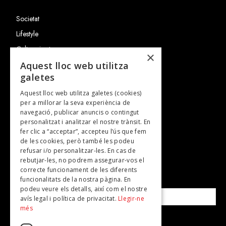
Societat
Lifestyle
Cultura i art
×
Entrevistes
Aquest lloc web utilitza
galetes
Gastronomia
Aquest lloc web utilitza galetes (cookies)
TV
per a millorar la seva experiència de
Plans per fer
navegació, publicar anuncis o contingut
personalitzat i analitzar el nostre trànsit. En
Revistes
fer clic a “acceptar”, accepteu l’ús que fem
de les cookies, però també les podeu
refusar i/o personalitzar-les. En cas de
SUBSCRIU-TE A LA NOSTRA NEWSLETTER!
rebutjar-les, no podrem assegurar-vos el
correcte funcionament de les diferents
funcionalitats de la nostra pàgina. En
Correu electrònic*
podeu veure els detalls, així com el nostre
avís legal i política de privacitat.
Llegir-ne
més
Accepto la
política de privacitat