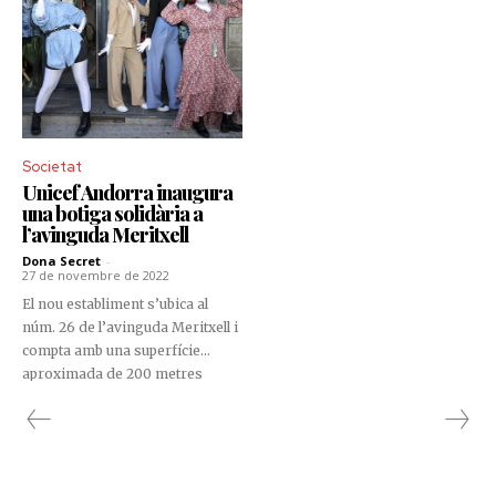
Societat
Unicef Andorra inaugura
una botiga solidària a
l’avinguda Meritxell
Dona Secret
-
27 de novembre de 2022
El nou establiment s’ubica al
núm. 26 de l’avinguda Meritxell i
compta amb una superfície
aproximada de 200 metres
quadrats. El local ha estat cedit a
Unicef Andorra per Crèdit
Andorrà.