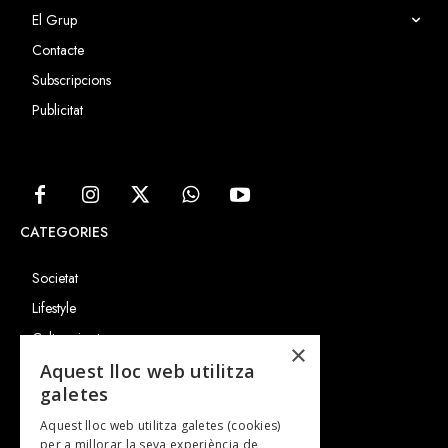
El Grup
Contacte
Subscripcions
Publicitat
CATEGORIES
Societat
Lifestyle
Cultura i art
×
Entrevistes
Aquest lloc web utilitza
galetes
Gastronomia
Aquest lloc web utilitza galetes (cookies)
TV
per a millorar la seva experiència de