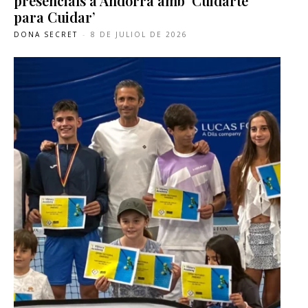
presencials a Andorra amb ‘Cuidarte
para Cuidar’
DONA SECRET
-
8 DE JULIOL DE 2026