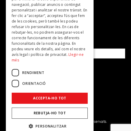
Plans per fer
navegació, publicar anuncis o contingut
personalitzat i analitzar el nostre trànsit. En
Revistes
fer clic a “acceptar”, accepteu l’ús que fem
de les cookies, però també les podeu
refusar i/o personalitzar-les. En cas de
SUBSCRIU-TE A LA NOSTRA NEWSLETTER!
rebutjar-les, no podrem assegurar-vos el
correcte funcionament de les diferents
funcionalitats de la nostra pàgina. En
Correu electrònic*
podeu veure els detalls, així com el nostre
avís legal i política de privacitat.
Llegir-ne
més
Accepto la
política de privacitat
RENDIMENT
ORIENTACIÓ
ACCEPTA-HO TOT
REBUTJA-HO TOT
© 2026 - Dona Secret - Tots els drets reservats.
PERSONALITZAR