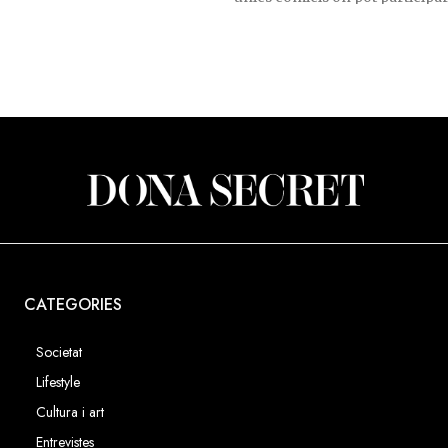
eu pare, que es mostra encantat
andorrans i residents.
 seu costat.
CATEGORIES
Societat
Lifestyle
Cultura i art
Entrevistes