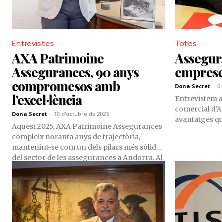
Entrevistes
Totes
AXA Patrimoine
Assegur,
Assegurances, 90 anys
empres
compromesos amb
Dona Secret
-
6
l’excel·lència
Entrevistem al
comercial d'A
Dona Secret
-
10 d'octubre de 2025
avantatges qu
Aquest 2025, AXA Patrimoine Assegurances
compleix noranta anys de trajectòria,
mantenint-se com un dels pilars més sòlids
del sector de les assegurances a Andorra. Al
capdavant hi trobem el seu director general,
Eduard Tomàs Salvans, representant de la
quarta generació familiar, que impulsa una
gestió moderna sense perdre de vista
l’essència del projecte. Fidel al tracte proper
i a l’adaptació constant a les necessitats del