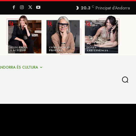
C
20.3
Principat d’Andorra
ANDORRA ÉS CULTURA