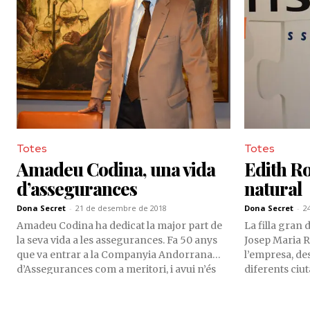
client, lidera una empresa familiar que
combina tradició, innovació i una visió
internacional. La seva especialització en
assegurances empresarials li permet
anticipar-se als riscos d’un entorn cada cop
més complex i exigent.
Totes
Totes
Amadeu Codina, una vida
Edith Ros
d’assegurances
natural
Dona Secret
-
21 de desembre de 2018
Dona Secret
-
2
Amadeu Codina ha dedicat la major part de
La filla gran
la seva vida a les assegurances. Fa 50 anys
Josep Maria R
que va entrar a la Companyia Andorrana
l’empresa, de
d’Assegurances com a meritori, i avui n’és
diferents ciu
director general, sempre ferm al peu del
món de les As
canó.
Rossell es pla