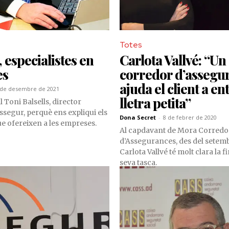
Totes
 especialistes en
Carlota Vallvé: “Un
es
corredor d’assegu
ajuda el client a en
 de desembre de 2021
lletra petita”
 Toni Balsells, director
ssegur, perquè ens expliqui els
Dona Secret
-
8 de febrer de 2020
e ofereixen a les empreses.
Al capdavant de Mora Corredo
d’Assegurances, des del setemb
Carlota Vallvé té molt clara la fi
seva tasca.