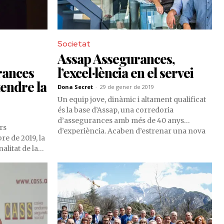
Societat
Assap Assegurances,
rances
l’excel·lència en el servei
tendre la
Dona Secret
-
29 de gener de 2019
Un equip jove, dinàmic i altament qualificat
és la base d’Assap, una corredoria
d’assegurances amb més de 40 anys
rs
d’experiència. Acaben d’estrenar una nova
re de 2019, la
web, que serà una eina molt útil per l’usuari,
nalitat de la
on podran consultar les ofertes més
interessants.