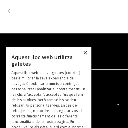
natural del s
per tenir-la al
×
Aquest lloc web utilitza
galetes
Aquest lloc web utilitza galetes (cookies)
per a millorar la seva experiència de
navegació, publicar anuncis o contingut
NOSALTRES
personalitzat i analitzar el nostre trànsit. En
fer clic a “acceptar”, accepteu l’ús que fem
de les cookies, però també les podeu
El Grup
refusar i/o personalitzar-les. En cas de
rebutjar-les, no podrem assegurar-vos el
Contacte
correcte funcionament de les diferents
Subscripcions
funcionalitats de la nostra pàgina. En
podeu veure els detalls, així com el nostre