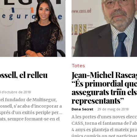
Totes
sell, el relleu
Jean-Michel Rasca
“És primordial que
assegurats triïn el
4 d'octubre de 2018
representants”
 del fundador de Multisegur,
ossell, s’acaba d’incorporar a
Dona Secret
-
29 de maig de 2018
sprés d’un exitós periple per
A les portes d’unes noves elecc
tats, sempre formant-se en el
CASS, torna el fantasma de l’a
segurances. Avui, l’Edith
4 anys es planteja el mateix pr
nteja com el futur relleu
únics comicis on pot participa