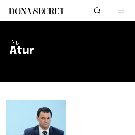
Tag:
Atur