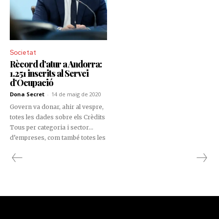
Societat
Rècord d’atur a Andorra:
1.251 inscrits al Servei
d’Ocupació
Dona Secret
-
14 de maig de 2020
Govern va donar, ahir al vespre,
totes les dades sobre els Crèdits
Tous per categoria i sector
d’empreses, com també totes les
dades del Servei d’Ocupació
d’Andorra en comparativa a les
de l’any passat.