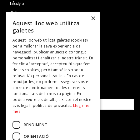
Lifestyle
Cultura i art
×
Entrevistes
Aquest lloc web utilitza
galetes
Gastronomia
Aquest lloc web utilitza galetes (cookies)
TV
per a millorar la seva experiència de
Plans per fer
navegació, publicar anuncis o contingut
personalitzat i analitzar el nostre trànsit. En
Revistes
fer clic a “acceptar”, accepteu l’ús que fem
de les cookies, però també les podeu
refusar i/o personalitzar-les. En cas de
SUBSCRIU-TE A LA NOSTRA NEWSLETTER!
rebutjar-les, no podrem assegurar-vos el
correcte funcionament de les diferents
funcionalitats de la nostra pàgina. En
Correu electrònic*
podeu veure els detalls, així com el nostre
avís legal i política de privacitat.
Llegir-ne
més
Accepto la
política de privacitat
RENDIMENT
ORIENTACIÓ