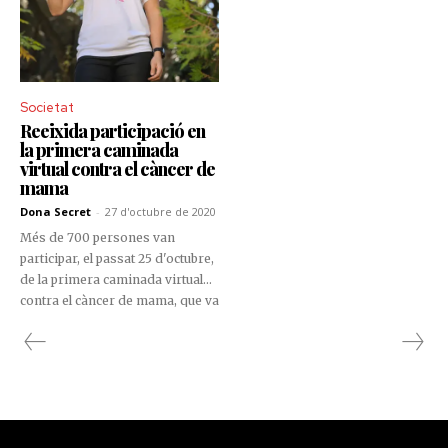
Societat
Reeixida participació en
la primera caminada
virtual contra el càncer de
mama
Dona Secret
-
27 d'octubre de 2020
Més de 700 persones van
participar, el passat 25 d'octubre,
de la primera caminada virtual
contra el càncer de mama, que va
dur a terme l'associació
andorrana, ASSANDCA. L'edició
2020 va adquirir format digital a
causa de les condicions actuals
de la crisi sanitària. Enguany,
l'associació va aconseguir reunir
més de 6.000 € que es