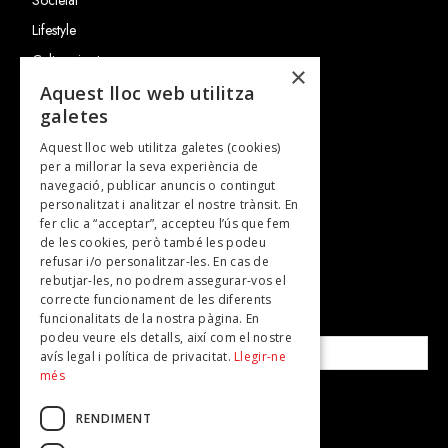
Lifestyle
Cultura i art
×
Entrevistes
Aquest lloc web utilitza
galetes
Gastronomia
Aquest lloc web utilitza galetes (cookies)
TV
per a millorar la seva experiència de
Plans per fer
navegació, publicar anuncis o contingut
personalitzat i analitzar el nostre trànsit. En
Revistes
fer clic a “acceptar”, accepteu l’ús que fem
de les cookies, però també les podeu
refusar i/o personalitzar-les. En cas de
SUBSCRIU-TE A LA NOSTRA NEWSLETTER!
rebutjar-les, no podrem assegurar-vos el
correcte funcionament de les diferents
funcionalitats de la nostra pàgina. En
Correu electrònic*
podeu veure els detalls, així com el nostre
avís legal i política de privacitat.
Llegir-ne
més
Accepto la
política de privacitat
RENDIMENT