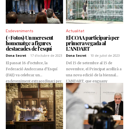
Esdeveniments
Actualitat
(+Fotos) Un merescut
El COAA participarà per
homenatge a figures
primera vegada al
destacades de l’esquí
L’ANDART
Dona Secret
-
17 d'octubre de 2023
Dona Secret
-
10 de juliol de 2023
El passat 16 d’octubre, la
Del 15 de setembre al 15 de
Federació Andorrana d’Esquí
novembre, el Principat acollirà a
(FAE) va celebrar un
una nova edició de la biennal
esdeveniment extraordinari per
L’ANDART, que enguany
a reconèixer i honorar diferents
comptarà, per primera vegada,
persones que han contribuït
amb la participació del Col·legi
significativament a l’ascens de
Oficial d’Arquitectes d’Andorra
l’esquí a Andorra. L’acte es va
(COAA).
dur a terme al vestíbul de la sala
del Prat del Roure.