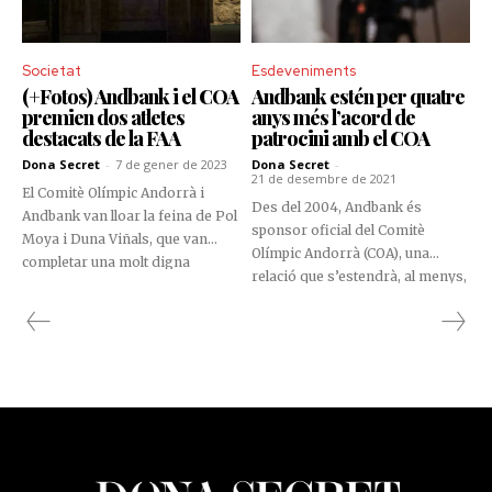
Societat
Esdeveniments
(+Fotos) Andbank i el COA
Andbank estén per quatre
premien dos atletes
anys més l’acord de
destacats de la FAA
patrocini amb el COA
Dona Secret
-
7 de gener de 2023
Dona Secret
-
21 de desembre de 2021
El Comitè Olímpic Andorrà i
Des del 2004, Andbank és
Andbank van lloar la feina de Pol
sponsor oficial del Comitè
Moya i Duna Viñals, que van
Olímpic Andorrà (COA), una
completar una molt digna
relació que s’estendrà, al menys,
participació en els Jocs del
fins al 2025. Així ho ha anunciat
Mediterrani i el Festival Olímpic
Josep Maria Cabanes,
de la Joventut Europea,
sotsdirector general de Banca
respectivament.
País de l’entitat financera, en una
roda de premsa celebrada
aquest 21 de desembre.