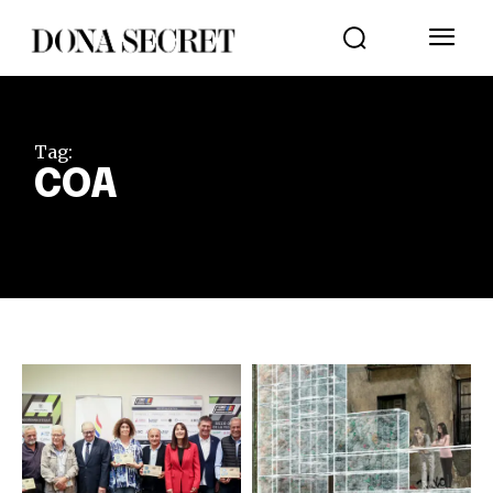
Tag:
COA