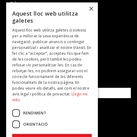
Cultura i art
×
Entrevistes
Aquest lloc web utilitza
galetes
Gastronomia
Aquest lloc web utilitza galetes (cookies)
TV
per a millorar la seva experiència de
Plans per fer
navegació, publicar anuncis o contingut
personalitzat i analitzar el nostre trànsit. En
Revistes
fer clic a “acceptar”, accepteu l’ús que fem
de les cookies, però també les podeu
refusar i/o personalitzar-les. En cas de
SUBSCRIU-TE A LA NOSTRA NEWSLETTER!
rebutjar-les, no podrem assegurar-vos el
correcte funcionament de les diferents
funcionalitats de la nostra pàgina. En
Correu electrònic*
podeu veure els detalls, així com el nostre
avís legal i política de privacitat.
Llegir-ne
més
Accepto la
política de privacitat
RENDIMENT
ORIENTACIÓ