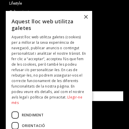
Lifestyle
Cultura i art
×
Entrevistes
Aquest lloc web utilitza
galetes
Gastronomia
Aquest lloc web utilitza galetes (cookies)
TV
per a millorar la seva experiència de
Plans per fer
navegació, publicar anuncis o contingut
personalitzat i analitzar el nostre trànsit. En
Revistes
fer clic a “acceptar”, accepteu l’ús que fem
de les cookies, però també les podeu
refusar i/o personalitzar-les. En cas de
SUBSCRIU-TE A LA NOSTRA NEWSLETTER!
rebutjar-les, no podrem assegurar-vos el
correcte funcionament de les diferents
funcionalitats de la nostra pàgina. En
Correu electrònic*
podeu veure els detalls, així com el nostre
avís legal i política de privacitat.
Llegir-ne
més
Accepto la
política de privacitat
RENDIMENT
ORIENTACIÓ