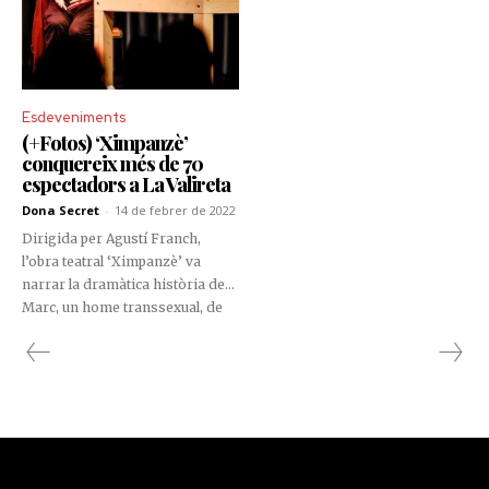
Esdeveniments
(+Fotos) ‘Ximpanzè’
conquereix més de 70
espectadors a La Valireta
Dona Secret
-
14 de febrer de 2022
Dirigida per Agustí Franch,
l’obra teatral ‘Ximpanzè’ va
narrar la dramàtica història de
Marc, un home transsexual, de
42 anys, que afronta un embaràs.
Més de 70 persones van acudir a
La Valireta en el marc de ‘La
cultura no s’atura’.