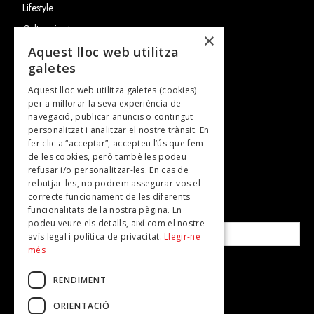
Lifestyle
Cultura i art
×
Entrevistes
Aquest lloc web utilitza
galetes
Gastronomia
Aquest lloc web utilitza galetes (cookies)
TV
per a millorar la seva experiència de
Plans per fer
navegació, publicar anuncis o contingut
personalitzat i analitzar el nostre trànsit. En
Revistes
fer clic a “acceptar”, accepteu l’ús que fem
de les cookies, però també les podeu
refusar i/o personalitzar-les. En cas de
SUBSCRIU-TE A LA NOSTRA NEWSLETTER!
rebutjar-les, no podrem assegurar-vos el
correcte funcionament de les diferents
funcionalitats de la nostra pàgina. En
Correu electrònic*
podeu veure els detalls, així com el nostre
avís legal i política de privacitat.
Llegir-ne
més
Accepto la
política de privacitat
RENDIMENT
ORIENTACIÓ