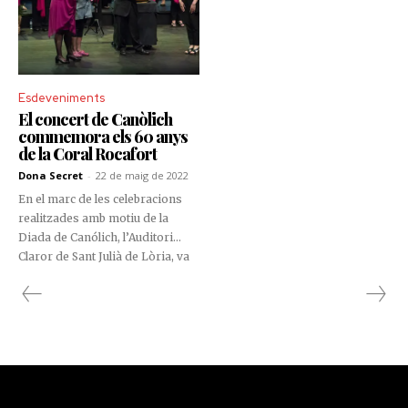
Esdeveniments
El concert de Canòlich
commemora els 60 anys
de la Coral Rocafort
Dona Secret
-
22 de maig de 2022
En el marc de les celebracions
realitzades amb motiu de la
Diada de Canólich, l’Auditori
Claror de Sant Julià de Lòria, va
acollir, el passat 21 de maig, el
tradicional concert de Canòlich
amb l’actuació especial de la
Coral Rocafort, que enguany ha
homenatjat al seu fundador,
Daniel Areny.