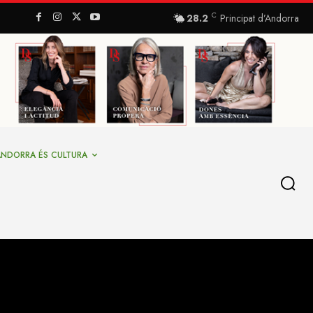
C
28.2
Principat d’Andorra
ANDORRA ÉS CULTURA