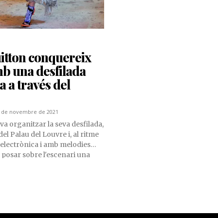
itton conquereix
b una desfilada
a a través del
 de novembre de 2021
va organitzar la seva desfilada,
 del Palau del Louvre i, al ritme
electrònica i amb melodies
 posar sobre l'escenari una
e les crinolines: una carcassa
faldilles, jaquetes i vestits per
a buida, similar a l'antic
.