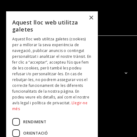
×
Aquest lloc web utilitza
galetes
Aquest lloc web utilitza galetes (cookies)
per a millorar la seva experiència de
navegació, publicar anuncis o contingut
NOSALTRES
personalitzat i analitzar el nostre trànsit. En
fer clic a “acceptar”, accepteu l’ús que fem
de les cookies, però també les podeu
El Grup
refusar i/o personalitzar-les. En cas de
rebutjar-les, no podrem assegurar-vos el
Contacte
correcte funcionament de les diferents
Subscripcions
funcionalitats de la nostra pàgina. En
podeu veure els detalls, així com el nostre
Publicitat
avís legal i política de privacitat.
Llegir-ne
més
RENDIMENT
ORIENTACIÓ