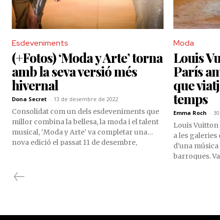
Esdeveniments
Moda
(+Fotos) ‘Moda y Arte’ torna
Louis Vu
amb la seva versió més
París am
hivernal
que viatj
temps
Dona Secret
-
13 de desembre de 2022
Consolidat com un dels esdeveniments que
Emma Roch
-
30
millor combina la bellesa, la moda i el talent
Louis Vuitton 
musical, ‘Moda y Arte’ va completar una
a les galeries
nova edició el passat 11 de desembre,
d'una música 
aquesta vegada a l’Hotel Roc Blanc
barroques. Va
d’Escaldes-Engordany, que va mostrar una
nova versió d
decoració especial per a l’ocasió, gentilesa
geomètrica en 
de Dolce Vita Aldosa, i amb la col·laboració
donar una form
dels fotògrafs i realitzadors audiovisuals
guardainfant
Antonio Miralles, Ferran Troquet Andrés i
Vitalii Trapsh.